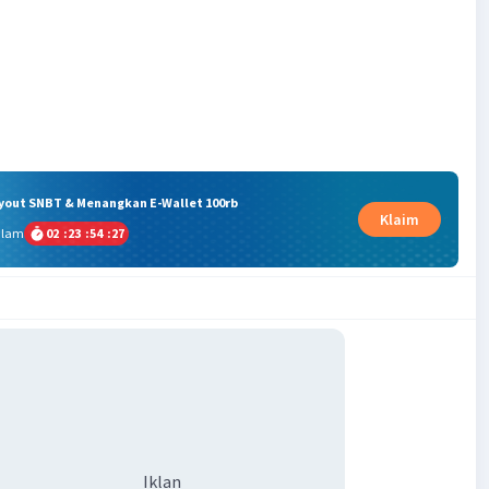
ryout SNBT & Menangkan E-Wallet 100rb
Klaim
alam
02
:
23
:
54
:
27
Iklan