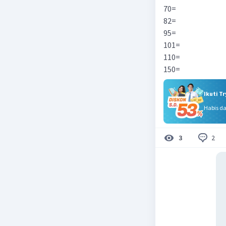
70=
82=
95=
101=
110=
150=
Ikuti T
Habis d
2
3