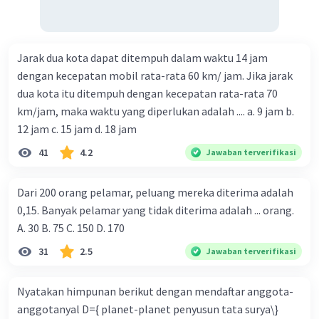
Jarak dua kota dapat ditempuh dalam waktu 14 jam
dengan kecepatan mobil rata-rata 60 km/ jam. Jika jarak
dua kota itu ditempuh dengan kecepatan rata-rata 70
km/jam, maka waktu yang diperlukan adalah .... a. 9 jam b.
12 jam c. 15 jam d. 18 jam
41
4.2
Jawaban terverifikasi
Dari 200 orang pelamar, peluang mereka diterima adalah
0,15. Banyak pelamar yang tidak diterima adalah ... orang.
A. 30 B. 75 C. 150 D. 170
31
2.5
Jawaban terverifikasi
Nyatakan himpunan berikut dengan mendaftar anggota-
anggotanyal D={ planet-planet penyusun tata surya\}