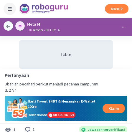
Masuk
Meta M
10 Oktober 2023 02:14
Iklan
Pertanyaan
Ubahlah pecahari berikut menjadi pecahan campuran!
d. 27/4
Ikuti Tryout SNBT & Menangkan E-Wallet
100rb
Klaim
Habis dalam
00
:
15
:
47
:
21
1
1
Jawaban terverifikasi