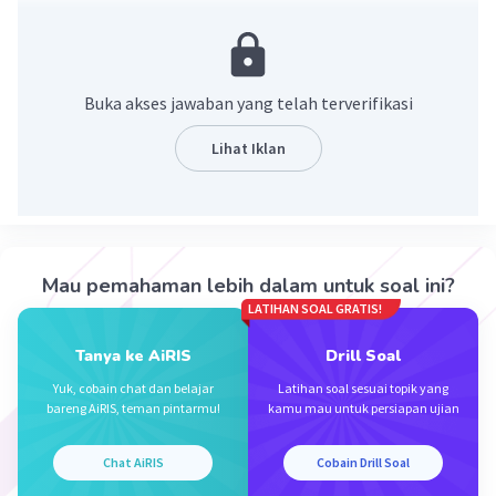
Pembahasan
Cara mengubah pecahan biasa menjadi bentuk pecahan
campuran dengan memisahkan bilangan cacah dari
Buka akses jawaban yang telah terverifikasi
pecahan.
Lihat Iklan
Mengubah pecahan tersebut menjadi bentuk pecahan
campuran:
27/4 = 24/4 + ¾
27/4 = 6 + ¾
27/4 = 6 ¾
Mau pemahaman lebih dalam untuk soal ini?
LATIHAN SOAL GRATIS!
Jadi, 27/4 = 6 ¾
Tanya ke AiRIS
Drill Soal
·
0.0
(
0
)
Balas
Beri Rating
Yuk, cobain chat dan belajar
Latihan soal sesuai topik yang
bareng AiRIS, teman pintarmu!
kamu mau untuk persiapan ujian
Chat AiRIS
Cobain Drill Soal