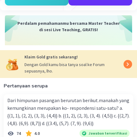
Iklan
Perdalam pemahamanmu bersama Master Teacher
di sesi Live Teaching, GRATIS!
Klaim Gold gratis sekarang!
Dengan Gold kamu bisa tanya soal ke Forum
sepuasnya, lho.
Pertanyaan serupa
Dari himpunan pasangan berurutan berikut.manakah yang
kemungkinan merupakan ko- respondensi satu-satu? a.
{(1, 1), (2, 2), (3, 3), (4,4)} b. {(1, 2), (2, 3), (3, 4). (4,5)} c. {(2,7).
(4,8). (6,9). (8,7)} d. {(3.4), (5,7). (7, 9). (9,6)}
74
4.0
Jawaban terverifikasi