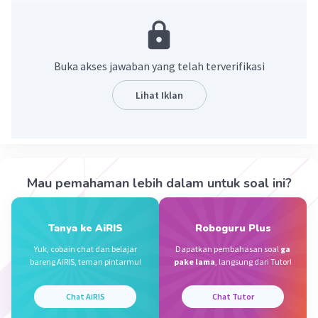
·
4.0
(
1
)
Balas
Beri Rating
Buka akses jawaban yang telah terverifikasi
Lihat Iklan
Iklan
Mau pemahaman lebih dalam untuk soal ini?
Tanya ke AiRIS
Roboguru Plus
Yuk, cobain chat dan belajar
Dapatkan pembahasan soal
ga
bareng AiRIS, teman pintarmu!
pake lama
, langsung dari Tutor!
Chat AiRIS
Chat Tutor