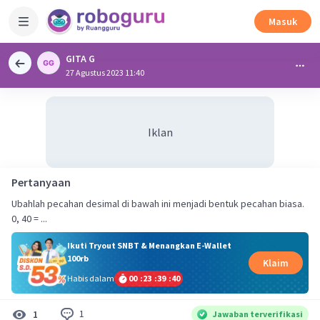
Masuk
GITA G
27 Agustus 2023 11:40
Iklan
Pertanyaan
Ubahlah pecahan desimal di bawah ini menjadi bentuk pecahan biasa.
0, 40 = ...
Ikuti Tryout SNBT & Menangkan E-Wallet
100rb
Klaim
Habis dalam
00
:
23
:
39
:
39
1
1
Jawaban terverifikasi