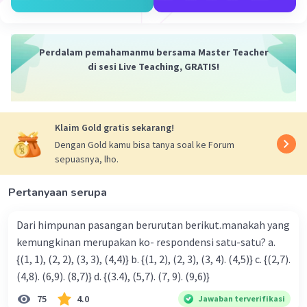
secara berurutan adalah 23/3 dan 7,67.
·
0.0
(
0
)
Balas
Beri Rating
Perdalam pemahamanmu bersama Master Teacher
di sesi Live Teaching, GRATIS!
Klaim Gold gratis sekarang!
Dengan Gold kamu bisa tanya soal ke Forum
sepuasnya, lho.
Iklan
Pertanyaan serupa
Dari himpunan pasangan berurutan berikut.manakah yang
kemungkinan merupakan ko- respondensi satu-satu? a.
{(1, 1), (2, 2), (3, 3), (4,4)} b. {(1, 2), (2, 3), (3, 4). (4,5)} c. {(2,7).
(4,8). (6,9). (8,7)} d. {(3.4), (5,7). (7, 9). (9,6)}
75
4.0
Jawaban terverifikasi