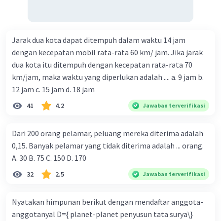
Jarak dua kota dapat ditempuh dalam waktu 14 jam
dengan kecepatan mobil rata-rata 60 km/ jam. Jika jarak
dua kota itu ditempuh dengan kecepatan rata-rata 70
km/jam, maka waktu yang diperlukan adalah .... a. 9 jam b.
12 jam c. 15 jam d. 18 jam
41
4.2
Jawaban terverifikasi
Dari 200 orang pelamar, peluang mereka diterima adalah
0,15. Banyak pelamar yang tidak diterima adalah ... orang.
A. 30 B. 75 C. 150 D. 170
32
2.5
Jawaban terverifikasi
Nyatakan himpunan berikut dengan mendaftar anggota-
anggotanyal D={ planet-planet penyusun tata surya\}