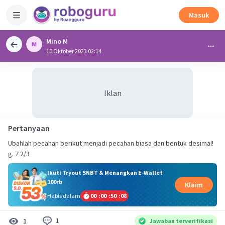
Masuk
Mino M
10 Oktober 2023 02:14
Iklan
Pertanyaan
Ubahlah pecahan berikut menjadi pecahan biasa dan bentuk desimal!
g. 7 2/3
Ikuti Tryout SNBT & Menangkan E-Wallet
100rb
Klaim
Habis dalam
00
:
00
:
50
:
08
1
1
Jawaban terverifikasi