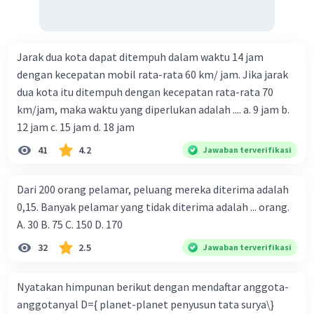
Jarak dua kota dapat ditempuh dalam waktu 14 jam
dengan kecepatan mobil rata-rata 60 km/ jam. Jika jarak
dua kota itu ditempuh dengan kecepatan rata-rata 70
km/jam, maka waktu yang diperlukan adalah .... a. 9 jam b.
12 jam c. 15 jam d. 18 jam
41
4.2
Jawaban terverifikasi
Dari 200 orang pelamar, peluang mereka diterima adalah
0,15. Banyak pelamar yang tidak diterima adalah ... orang.
A. 30 B. 75 C. 150 D. 170
32
2.5
Jawaban terverifikasi
Nyatakan himpunan berikut dengan mendaftar anggota-
anggotanyal D={ planet-planet penyusun tata surya\}