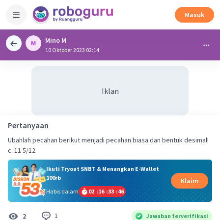
Masuk
Mino M
10 Oktober 2023 02:14
Iklan
Pertanyaan
Ubahlah pecahan berikut menjadi pecahan biasa dan bentuk desimal!
c. 11 5/12
Ikuti Tryout SNBT & Menangkan E-Wallet
100rb
Klaim
Habis dalam
02
:
16
:
33
:
46
1
2
Jawaban terverifikasi