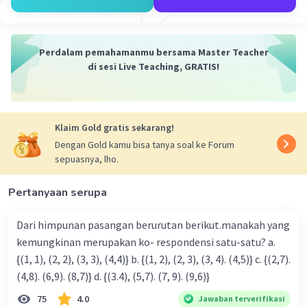
secara berurutan adalah 137/12 dan 11,42.
·
0.0
(
0
)
Balas
Beri Rating
Perdalam pemahamanmu bersama Master Teacher
di sesi Live Teaching, GRATIS!
Klaim Gold gratis sekarang!
Dengan Gold kamu bisa tanya soal ke Forum
sepuasnya, lho.
Iklan
Pertanyaan serupa
Dari himpunan pasangan berurutan berikut.manakah yang
kemungkinan merupakan ko- respondensi satu-satu? a.
{(1, 1), (2, 2), (3, 3), (4,4)} b. {(1, 2), (2, 3), (3, 4). (4,5)} c. {(2,7).
(4,8). (6,9). (8,7)} d. {(3.4), (5,7). (7, 9). (9,6)}
75
4.0
Jawaban terverifikasi