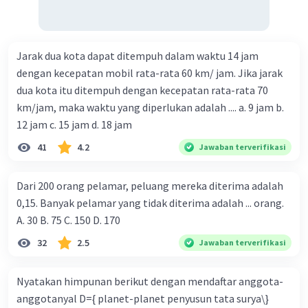
Jarak dua kota dapat ditempuh dalam waktu 14 jam
dengan kecepatan mobil rata-rata 60 km/ jam. Jika jarak
dua kota itu ditempuh dengan kecepatan rata-rata 70
km/jam, maka waktu yang diperlukan adalah .... a. 9 jam b.
12 jam c. 15 jam d. 18 jam
41
4.2
Jawaban terverifikasi
Dari 200 orang pelamar, peluang mereka diterima adalah
0,15. Banyak pelamar yang tidak diterima adalah ... orang.
A. 30 B. 75 C. 150 D. 170
32
2.5
Jawaban terverifikasi
Nyatakan himpunan berikut dengan mendaftar anggota-
anggotanyal D={ planet-planet penyusun tata surya\}