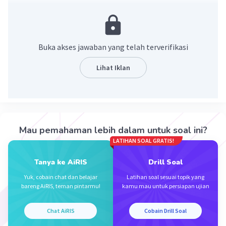
Jawaban: 45%
Konsep:
>> a/100 = a%
Buka akses jawaban yang telah terverifikasi
>> a/b = (a × k)/(b × k)
Lihat Iklan
Pembahasan:
9/20
= (9 × 5)/(20 × 5)
= 45/100
= 45%
Mau pemahaman lebih dalam untuk soal ini?
LATIHAN SOAL GRATIS!
Jadi, bentuk persen dari 9/20 adalah 45%.
Tanya ke AiRIS
Drill Soal
·
0.0
(
0
)
Balas
Beri Rating
Yuk, cobain chat dan belajar
Latihan soal sesuai topik yang
bareng AiRIS, teman pintarmu!
kamu mau untuk persiapan ujian
Chat AiRIS
Cobain Drill Soal