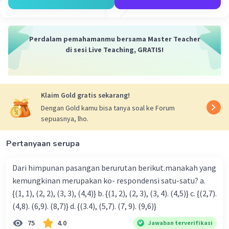
Iklan
Perdalam pemahamanmu bersama Master Teacher
di sesi Live Teaching, GRATIS!
Klaim Gold gratis sekarang!
Dengan Gold kamu bisa tanya soal ke Forum
sepuasnya, lho.
Pertanyaan serupa
Dari himpunan pasangan berurutan berikut.manakah yang
kemungkinan merupakan ko- respondensi satu-satu? a.
{(1, 1), (2, 2), (3, 3), (4,4)} b. {(1, 2), (2, 3), (3, 4). (4,5)} c. {(2,7).
(4,8). (6,9). (8,7)} d. {(3.4), (5,7). (7, 9). (9,6)}
75
4.0
Jawaban terverifikasi