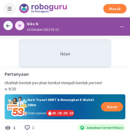
Masuk
Niko N
10 Oktober 2023 02:15
Iklan
Pertanyaan
Ubahlah bentuk pecahan berikut menjadi bentuk persen!
a. 9/20
Ikuti Tryout SNBT & Menangkan E-Wallet
100rb
Klaim
Habis dalam
02
:
10
:
33
:
23
1
1
Jawaban terverifikasi