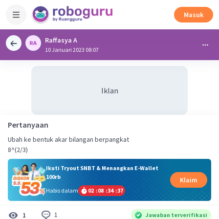
Masuk
Raffasya A
10 Januari 2023 08:07
Iklan
Pertanyaan
Ubah ke bentuk akar bilangan berpangkat
8^(2/3)
Ikuti Tryout SNBT & Menangkan E-Wallet
100rb
Klaim
Habis dalam
02
:
08
:
34
:
36
1
1
Jawaban terverifikasi