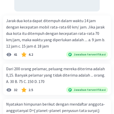
Jarak dua kota dapat ditempuh dalam waktu 14 jam
dengan kecepatan mobil rata-rata 60 km/ jam. Jika jarak
dua kota itu ditempuh dengan kecepatan rata-rata 70
km/jam, maka waktu yang diperlukan adalah .... a. 9 jam b.
12 jam c. 15 jam d. 18 jam
41
4.2
Jawaban terverifikasi
Dari 200 orang pelamar, peluang mereka diterima adalah
0,15. Banyak pelamar yang tidak diterima adalah ... orang.
A. 30 B. 75 C. 150 D. 170
32
2.5
Jawaban terverifikasi
Nyatakan himpunan berikut dengan mendaftar anggota-
anggotanyal D={ planet-planet penyusun tata surya\}