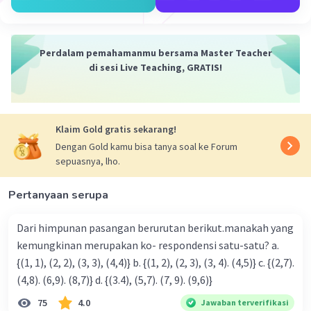
·
0.0
(
0
)
Balas
Beri Rating
Perdalam pemahamanmu bersama Master Teacher
di sesi Live Teaching, GRATIS!
Iklan
Klaim Gold gratis sekarang!
Dengan Gold kamu bisa tanya soal ke Forum
sepuasnya, lho.
Pertanyaan serupa
Dari himpunan pasangan berurutan berikut.manakah yang
kemungkinan merupakan ko- respondensi satu-satu? a.
{(1, 1), (2, 2), (3, 3), (4,4)} b. {(1, 2), (2, 3), (3, 4). (4,5)} c. {(2,7).
(4,8). (6,9). (8,7)} d. {(3.4), (5,7). (7, 9). (9,6)}
75
4.0
Jawaban terverifikasi