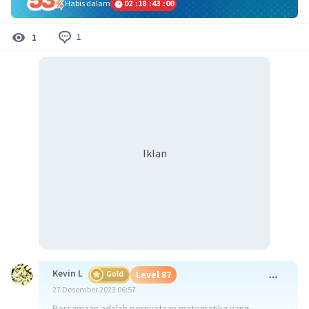
Habis dalam
02
:
18
:
43
:
00
1
1
Iklan
Kevin L
Gold
Level 87
27 Desember 2023 06:57
Persamaan adalah pernyataan matematika yang