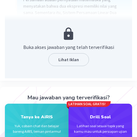
menyatakan bahwa dua ekspresi memiliki nilai yang
sama. Sementara itu, Sistem Persamaan Linear Dua
Variabel (SPLDV) adalah kumpulan dari dua atau lebih
persamaan linear yang memiliki dua variabel yang sama
dan kita mencari nilai variabel tersebut sehingga
memenuhi semua persamaan dalam sistem.
Buka akses jawaban yang telah terverifikasi
·
0.0
(
0
)
Balas
Beri Rating
Lihat Iklan
Mau jawaban yang terverifikasi?
Iklan
LATIHAN SOAL GRATIS!
Tanya ke AiRIS
Drill Soal
Yuk, cobain chat dan belajar
Latihan soal sesuai topik yang
bareng AiRIS, teman pintarmu!
kamu mau untuk persiapan ujian