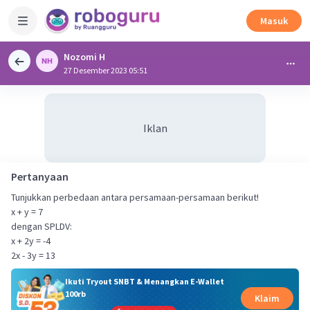
Masuk
Nozomi H
27 Desember 2023 05:51
Iklan
Pertanyaan
Tunjukkan perbedaan antara persamaan-persamaan berikut!
x + y = 7
dengan SPLDV:
x + 2y = -4
2x - 3y = 13
Ikuti Tryout SNBT & Menangkan E-Wallet
100rb
Klaim