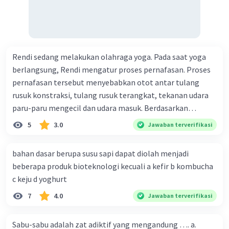
Rendi sedang melakukan olahraga yoga. Pada saat yoga
berlangsung, Rendi mengatur proses pernafasan. Proses
pernafasan tersebut menyebabkan otot antar tulang
rusuk konstraksi, tulang rusuk terangkat, tekanan udara
paru-paru mengecil dan udara masuk. Berdasarkan
informasi tersebut, dapat disimpulkan bahwa Rendi
5
3.0
Jawaban terverifikasi
sedang melakukan proses pernafasan....
bahan dasar berupa susu sapi dapat diolah menjadi
beberapa produk bioteknologi kecuali a kefir b kombucha
c keju d yoghurt
7
4.0
Jawaban terverifikasi
Sabu-sabu adalah zat adiktif yang mengandung …. a.