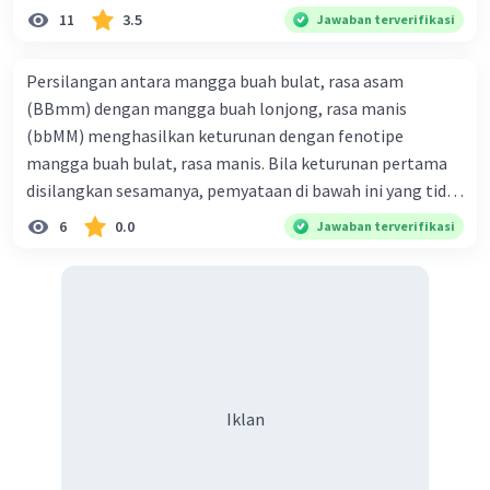
11
3.5
Jawaban terverifikasi
Persilangan antara mangga buah bulat, rasa asam
(BBmm) dengan mangga buah lonjong, rasa manis
(bbMM) menghasilkan keturunan dengan fenotipe
mangga buah bulat, rasa manis. Bila keturunan pertama
disilangkan sesamanya, pemyataan di bawah ini yang tidak
benar mengenai keturunan yang dihasilkan dari
6
0.0
Jawaban terverifikasi
persilangan terse but adalah ... A. dihasilkan sembilan
mangga buah bulat, rasa mants B. dihasilkan tiga mangga
buah lonjong, rasa asam C. dihasi lkan tiga mangga buah
bulat, rasa manis D. dihasi lkan tiga mangga buah bulat,
rasa asam
Iklan