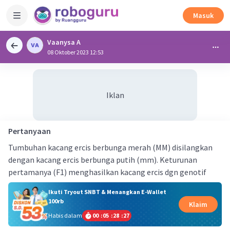
Masuk
Vaanysa A
08 Oktober 2023 12:53
Iklan
Pertanyaan
Tumbuhan kacang ercis berbunga merah (MM) disilangkan
dengan kacang ercis berbunga putih (mm). Keturunan
pertamanya (F1) menghasilkan kacang ercis dgn genotif
Ikuti Tryout SNBT & Menangkan E-Wallet
100rb
Klaim
Habis dalam
00
:
05
:
28
:
27