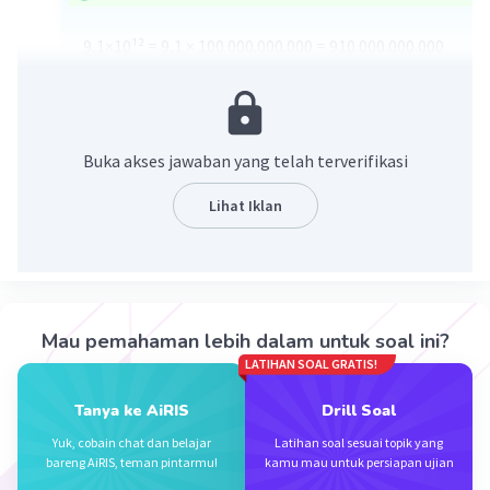
9,1×10¹² = 9,1 × 100.000.000.000 = 910.000.000.000
·
5.0
(
1
)
Balas
Beri Rating
Buka akses jawaban yang telah terverifikasi
Lihat Iklan
Iklan
Mau pemahaman lebih dalam untuk soal ini?
LATIHAN SOAL GRATIS!
Tanya ke AiRIS
Drill Soal
Yuk, cobain chat dan belajar
Latihan soal sesuai topik yang
bareng AiRIS, teman pintarmu!
kamu mau untuk persiapan ujian