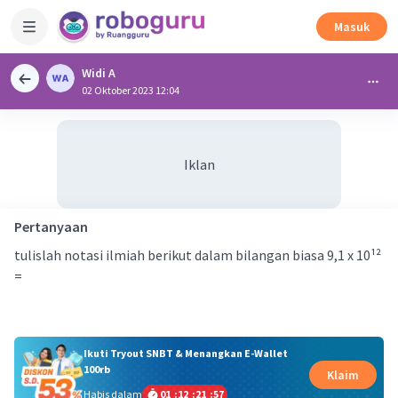
Masuk
Widi A
02 Oktober 2023 12:04
Iklan
Pertanyaan
tulislah notasi ilmiah berikut dalam bilangan biasa 9,1 x 10¹²
=
Ikuti Tryout SNBT & Menangkan E-Wallet
100rb
Klaim
Habis dalam
01
:
12
:
21
:
57