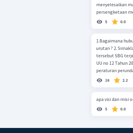
menyelesaikan mas
persengketaan me
5
0.0
1.Bagaimana hubun
urutan ? 2. Simaklah beberapa peraturan perundangan apakah peraturan
tersebut SBG terj
UU no 12 Tahun 2011,
peraturan perund
2003 4.sebutkan produk UU atas perintah UUD NRI Tahun 1945 ( pasal18, pasal
16
2.2
22, pasal 23, Pasal
pasal 33 )
apa visi dan misi 
5
0.0