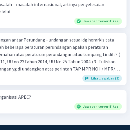
alah – masalah internasional, artinya penyelesaian
lalui
Jawaban terverifikasi
gan antar Perundang - undangan sesuai dg herarkis tata
emahan atas peraturan perundangan atau tumpang tindih ? (
 UU no 23Tahun 2014, UU No 25 Tahun 2004 ) 3 . Tuliskan
angan yg di undangkan atas perintah TAP MPR NO I / MPR/
Lihat jawaban (3)
 26 , Pasal 27,pasal ,pasal 28, pasal 29, pasal 30 ,pasal 31 dan
organisasi APEC?
Jawaban terverifikasi