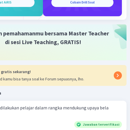
at AiRIS
Cobain Drill Soal
i di negara masing-masing
·
0.0
(
0
)
Balas
ating
m pemahamanmu bersama Master Teacher
di sesi Live Teaching, GRATIS!
 gratis sekarang!
d kamu bisa tanya soal ke Forum sepuasnya, lho.
a
 dilakukan pelajar dalam rangka mendukung upaya bela
Jawaban terverifikasi