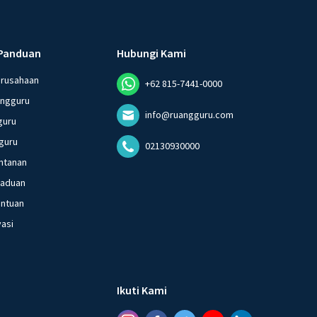
Panduan
Hubungi Kami
erusahaan
+62 815-7441-0000
angguru
info@ruangguru.com
guru
guru
02130930000
ntanan
gaduan
entuan
vasi
Ikuti Kami