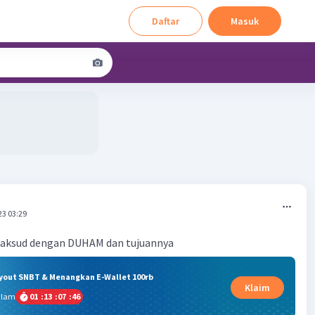
Daftar
Masuk
23 03:29
ryout SNBT & Menangkan E-Wallet 100rb
Klaim
alam
01
:
13
:
07
:
45