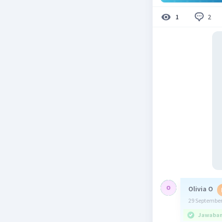
2
1
Olivia O
29 September
Jawaban 