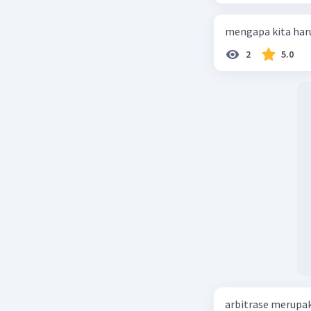
mengapa kita haru
2
5.0
arbitrase merupa