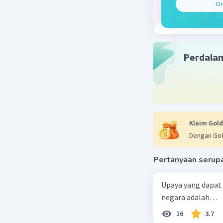
Ch
konstitus
Beri R
Perdala
Klaim Gold
Dengan Gol
Pertanyaan serup
Upaya yang dapat
negara adalah…
16
3.7