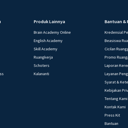
u
Produk Lainnya
Bantuan & 
Brain Academy Online
Kredensial P
English Academy
Beasiswa Ru
Skill Academy
Cicilan Ruang
Ruangkerja
Promo Ruang
Schoters
Laporan Kere
ess
Kalananti
Layanan Pen
Syarat & Ket
Kebijakan Pri
Tentang Kami
Kontak Kami
Press Kit
Bantuan