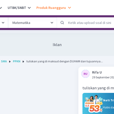
UTBK/SNBT
Produk Ruangguru
Iklan
SMA
PPKN
tuliskan yang di maksud dengan DUHAM dan tujuannya...
Rifa U
29 September 20
Ikuti T
Habis d