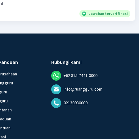
at
Jawaban terverifikasi
Panduan
Hubungi Kami
erusahaan
+62 815-7441-0000
angguru
info@ruangguru.com
guru
guru
02130930000
ntanan
gaduan
entuan
vasi