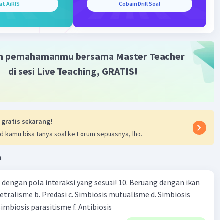
at AiRIS
Cobain Drill Soal
Cyprinus carpio):
 Animalia (Hewan)
m pemahamanmu bersama Master Teacher
ordata (Kordata)
di sesi Live Teaching, GRATIS!
inopterygii (Kelas Ikan Bertulang Sirip)
riniformes (Ordo Ikan Karper)
 gratis sekarang!
prinidae (Famili Ikan Karper)
d kamu bisa tanya soal ke Forum sepuasnya, lho.
prinus
a
yprinus carpio
engan pola interaksi yang sesuai! 10. Beruang dengan ikan
Netralisme b. Predasi c. Simbiosis mutualisme d. Simbiosis
utan takson seperti di atas, kita dapat mengidentifikasi
imbiosis parasitisme f. Antibiosis
anisme ini berdasarkan peringkat taksonominya.