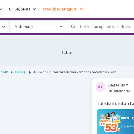
UTBK/SNBT
Produk Ruangguru
Iklan
SMP
Biologi
Tuliskan urutan takson dari kembang merak dan ikan...
Bagarius Y
10 Oktober 2023 
Tuliskan urutan 
Ikuti T
Habis d