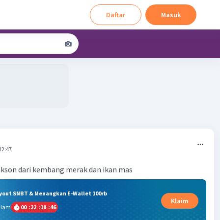
Daftar
Masuk
12:47
takson dari kembang merak dan ikan mas
ryout SNBT & Menangkan E-Wallet 100rb
Klaim
alam
00
:
22
:
18
:
46