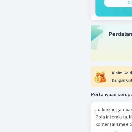
Ch
Ikan Mas (
Kerajaan:
Perdala
Filum: Ch
Kelas: Act
Ordo: Cyp
Klaim Gold
Famili: Cy
Dengan Gol
Genus: Cy
Pertanyaan serup
Spesies: C
Jodohkan gambar d
Pola interaksi a. 
Dengan ur
komensalisme e. S
kedua org