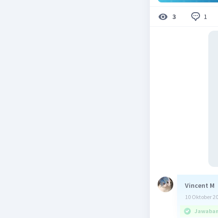
1
3
Vincent M
10 Oktober 2
Jawaban 