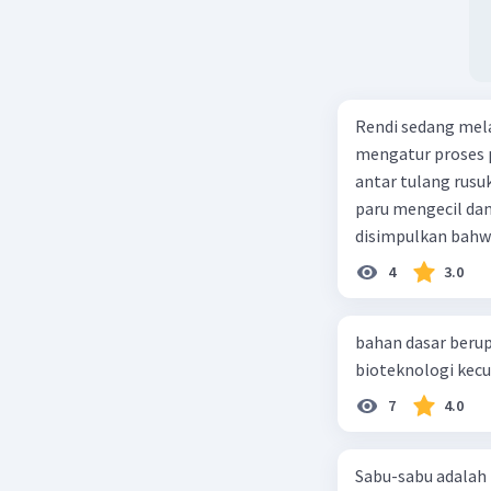
Rendi sedang mela
mengatur proses 
antar tulang rusu
paru mengecil dan
disimpulkan bahwa
4
3.0
bahan dasar berup
7
4.0
Sabu-sabu adalah 