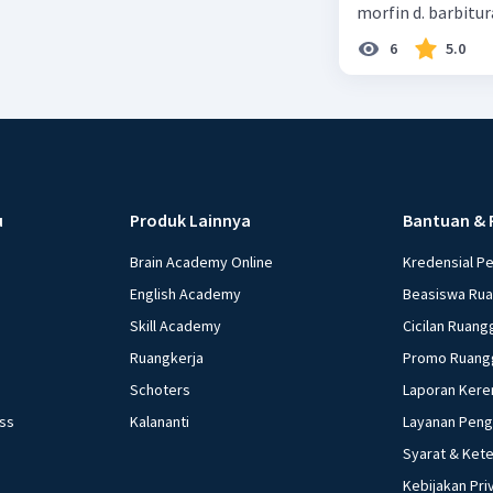
morfin d. barbitur
6
5.0
u
Produk Lainnya
Bantuan & 
Brain Academy Online
Kredensial P
English Academy
Beasiswa Ru
Skill Academy
Cicilan Ruang
Ruangkerja
Promo Ruang
Schoters
Laporan Kere
ess
Kalananti
Layanan Pen
Syarat & Ket
Kebijakan Pri