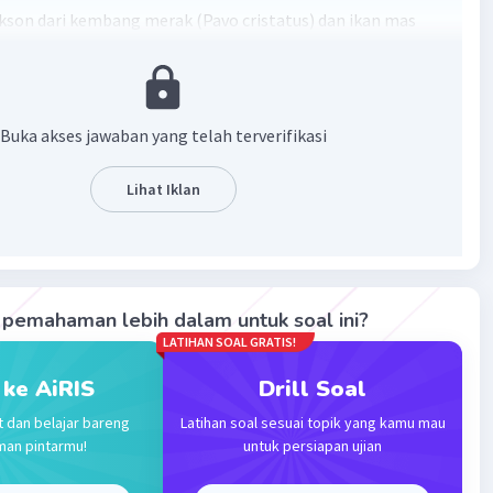
kson dari kembang merak (Pavo cristatus) dan ikan mas
carpio) adalah sebagai berikut:
erak (Pavo cristatus):
Buka akses jawaban yang telah terverifikasi
 Animalia (Hewan)
Lihat Iklan
ordata (Kordata)
es (Burung)
liformes (Ordo Ayam-ayaman)
pemahaman lebih dalam untuk soal ini?
LATIHAN SOAL GRATIS!
asianidae (Famili Faisan)
 ke AiRIS
Drill Soal
vo
t dan belajar bareng
Latihan soal sesuai topik yang kamu mau
man pintarmu!
untuk persiapan ujian
avo cristatus