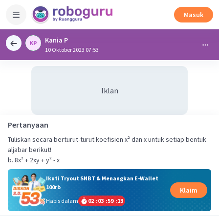
Masuk
Kania P
10 Oktober 2023 07:53
Iklan
Pertanyaan
Tuliskan secara berturut-turut koefisien x² dan x untuk setiap bentuk
aljabar berikut!
b. 8x² + 2xy + y² - x
Ikuti Tryout SNBT & Menangkan E-Wallet
100rb
Klaim
Habis dalam
02
:
03
:
59
:
13