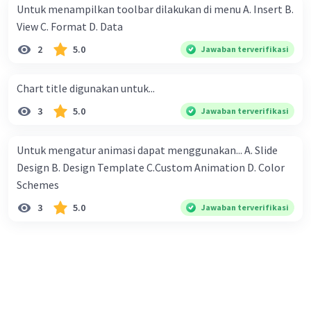
mendapatkan seribu rupiah, 2 ribu rupiah, 4 ribu rupiah, 8
Untuk menampilkan toolbar dilakukan di menu A. Insert B.
ribu rupiah dan seterusnya. Mereka berniat untuk
View C. Format D. Data
melewati setiap hari masa liburnya di desa nenek dengan
2
5.0
Jawaban terverifikasi
membantu petani, dan mereka berdua sudah berjanji
untuk bekerja pada petani yang sama. Mengenai upah,
Chart title digunakan untuk...
mereka juga diam-diam sudah sepakat untuk membagi
sama rata dari yang diperoleh berdua. Pertanyaannya:
3
5.0
Jawaban terverifikasi
Kepada petani yang mana mereka bekerja sehingga
mendapat upah yang paling banyak ?
Untuk mengatur animasi dapat menggunakan... A. Slide
Design B. Design Template C.Custom Animation D. Color
Schemes​
3
5.0
Jawaban terverifikasi