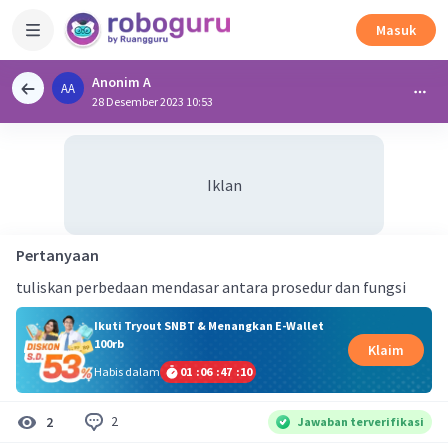
Masuk
Anonim A
AA
28 Desember 2023 10:53
Iklan
Pertanyaan
tuliskan perbedaan mendasar antara prosedur dan fungsi
Ikuti Tryout SNBT & Menangkan E-Wallet
100rb
Klaim
Habis dalam
01
:
06
:
47
:
10
2
2
Jawaban terverifikasi