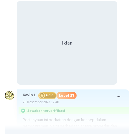
Iklan
Kevin L
Gold
Level 87
28 Desember 2023 12:48
Jawaban terverifikasi
Pertanyaan ini berkaitan dengan konsep dalam
pemrograman, yaitu perbedaan antara prosedur dan
fungsi. Proses ini melibatkan pemahaman tentang