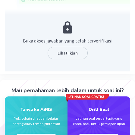
Jawabannya adalah Menurut Adam Smith,
pengertian dari ilmu ekonomi adalah suatu ilmu
sistematis yang secara khusus mempelajari
tingkah laku manusia dan usahanya dalam
Buka akses jawaban yang telah terverifikasi
mengalokasikan sumber daya yang sifatnya
terbatas untuk mencapai tujuan-tujuan tertentu.
Lihat Iklan
Menurut J. B. Say Menurut Jean-Baptiste Say,
pengertian ekonomi adalah cabang studi
tentang semua aturan yang dapat menentukan
kekayaan seseorang. Menurut Alfred Marshall,
ilmu ekonomi adalah : “Ilmu yang mempelajari
Mau pemahaman lebih dalam untuk soal ini?
usaha-usaha individu dalam ikatan pekerjaan
LATIHAN SOAL GRATIS!
dalam kehidupannya sehari-hari.
Tanya ke AiRIS
Drill Soal
a. Menurut Adam Smith Adam Smith merupakan
Yuk, cobain chat dan belajar
Latihan soal sesuai topik yang
tokoh pelopor ekonomi yang dikenal luas
bareng AiRIS, teman pintarmu!
kamu mau untuk persiapan ujian
dengan julukan Bapak Ekonomi Dunia. Menurut