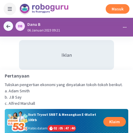
Masuk
Danu B
06 Januari 2023 09:21
Iklan
Pertanyaan
Tuliskan pengertian ekonomi yang dinyatakan tokoh-tokoh berikut.
a. Adam Smith
b. J.B Say
c. Alfred Marshall
Ikuti Tryout SNBT & Menangkan E-Wallet
100rb
Klaim
Habis dalam
02
:
05
:
47
:
39