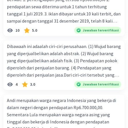
Tuliskan inti masalah utama dari ekonomi dan berikan
pendapatan sewa diterima untuk 1 tahun terhitung
contoh nyata di kehidupan sehari-hari
tanggal 1 juli 2019. 3. iklan dibayar untuk 10 kali terbit, dan
Iklan
sampai dengan tanggal 31 desember 2019, telah 8 kali
·
0.0
(
0
)
Balas
Beri Rating
terbit. 4. gaji terutang untuk periode berjalan sebesar
10
5.0
Jawaban terverifikasi
Rp800.000,00 dari data di atas, pencatatan jurnal pembalik
Fathir P
Level 1
yang benar adalah ....
04 Agustus 2024 14:55
Dibawaah ini adaalah ciri-ciri perusahaan. (1) Wujud barang
Tuliskan inti masalah utama dari ekonomi dan berikan
yang diperjualbelikan adalah abstrak. (2) Wujud barang
contohnya di kehidupan sehari-hari
yang diperjualbelikan adalah fisik. (3) Pendapatan pokok
diperoleh dari penjualan barang. (4) Pendapatan yang
·
0.0
(
0
)
Balas
Beri Rating
diperoleh dari penjualan jasa.Dari ciri-ciri tersebut yang
merupakan ciri dari perusahaan dagang ditunjukan pada
4
3.0
Syifa S
Jawaban terverifikasi
Level 1
nomor…. a. 1 dan 3 b. 3 dan 4 c. 2 dan 3 d. 1 dan 2 e. 2 dan 4
06 Oktober 2024 12:52
Tuliskan inti masalah utama dari ekonomi dan berikan
Andi merupakan warga negara Indonesia yang bekerja di
contoh nyata di kehidupan sehari-hari
dalam negeri dengan pendapatan Rp6.700.000,00.
Sementara Lula merupakan warga negara asing yang
·
0.0
(
0
)
Balas
Beri Rating
tinggal dan bekerja di Indonesia dengan pendapatan