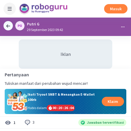
Masuk
Putri G
29 September 2023 09:42
Iklan
Pertanyaan
Tuliskan manfaat dari perubahan wujud mencair!
Ikuti Tryout SNBT & Menangkan E-Wallet
100rb
Klaim
Habis dalam
00
:
20
:
26
:
04
3
1
Jawaban terverifikasi