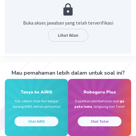
itu, jaringan epitel berfungsi sebagai kelenjar,
yaitu cairan yang menghasilkan getah.
Buka akses jawaban yang telah terverifikasi
·
0.0
(
0
)
Balas
Beri Rating
Lihat Iklan
Sumber W
Community
Level 72
09 Oktober 2023 10:28
Jawaban terverifikasi
Mau pemahaman lebih dalam untuk soal ini?
Tidak ada jaringan epitel pada tumbuhan
Iklan
karena
jaringan epitel terdapat pada sel
hewan
. Namun, jaringan epitel ini mirip
Tanya ke AiRIS
Roboguru Plus
fungsinya dengan jaringan epidermis pada
Yuk, cobain chat dan belajar
Dapatkan pembahasan soal
ga
tumbuhan. Beberapa fungsinya antara lain
bareng AiRIS, teman pintarmu!
pake lama
, langsung dari Tutor!
adalah:
Chat AiRIS
Chat Tutor
Untuk melindungi permukaan tubuh
tanaman.