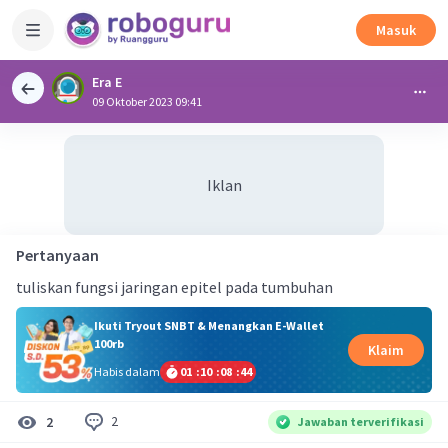
Masuk
Era E
09 Oktober 2023 09:41
Iklan
Pertanyaan
tuliskan fungsi jaringan epitel pada tumbuhan
Ikuti Tryout SNBT & Menangkan E-Wallet
100rb
Klaim
Habis dalam
01
:
10
:
08
:
44
2
2
Jawaban terverifikasi