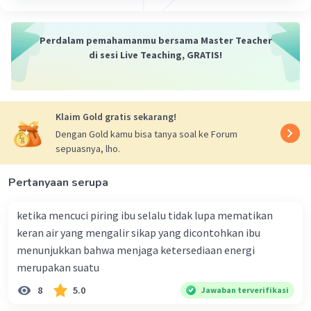
Sebagai tempat pertukaran zat dan
menghambat hilangnya air karena
Perdalam pemahamanmu bersama Master Teacher
penguapan.
di sesi Live Teaching, GRATIS!
Derivat epidermis pada tanaman akan
membentuk fungsi khusus misalnya adalah
stoma, trikomata, spina, dan velamen.
Klaim Gold gratis sekarang!
Dengan Gold kamu bisa tanya soal ke Forum
·
0.0
(
0
)
Balas
Beri Rating
sepuasnya, lho.
Pertanyaan serupa
ketika mencuci piring ibu selalu tidak lupa mematikan
keran air yang mengalir sikap yang dicontohkan ibu
menunjukkan bahwa menjaga ketersediaan energi
merupakan suatu
8
5.0
Jawaban terverifikasi