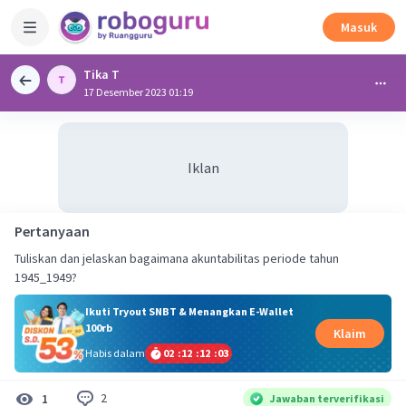
Masuk
Tika T
17 Desember 2023 01:19
Iklan
Pertanyaan
Tuliskan dan jelaskan bagaimana akuntabilitas periode tahun
1945_1949?
Ikuti Tryout SNBT & Menangkan E-Wallet
100rb
Klaim
Habis dalam
02
:
12
:
12
:
03
2
1
Jawaban terverifikasi