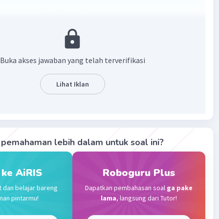
hemat air di rumah, yaitu
 penggunaan air di rumah.
 keran yang tidak dipakai.
oros air saat mandi.
Buka akses jawaban yang telah terverifikasi
i buah dan sayur sebaiknya di dalam wadah.
tasi jika terdapat pipa yang bocor.
Lihat Iklan
aju sekaligus dalam jumlah banyak.
·
0.0
(
0
)
Balas
ating
pemahaman lebih dalam untuk soal ini?
Master Teacher
umni Universitas Negeri Jakarta
023 02:50
 ke AiRIS
Roboguru Plus
terverifikasi
t dan belajar bareng
Dapatkan pembahasan soal
ga pake
Iklan
man pintarmu!
lama
, langsung dari Tutor!
ang benar adalah menggunakan air secukupnya dan
 keran bila tidak digunakan.