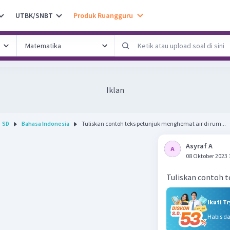
UTBK/SNBT
Produk Ruangguru
Iklan
SD
Bahasa Indonesia
Tuliskan contoh teks petunjuk menghemat air di rum...
Asyraf A
08 Oktober 2023 
Tuliskan contoh 
Ikuti T
Habis d