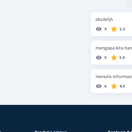
abcdefjh
9
2.3
mengapa kita har
9
5.0
menulis informasi 
6
4.0
u
Produk Lainnya
Bantuan & 