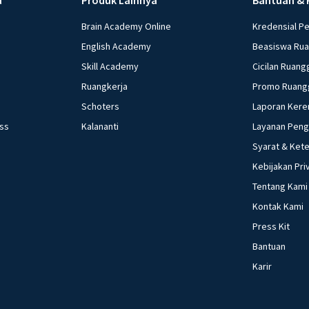
Brain Academy Online
Kredensial P
English Academy
Beasiswa Ru
Skill Academy
Cicilan Ruang
Ruangkerja
Promo Ruang
Schoters
Laporan Kere
ess
Kalananti
Layanan Pen
Syarat & Ket
Kebijakan Pri
Tentang Kami
Kontak Kami
Press Kit
Bantuan
Karir