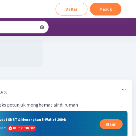
Daftar
Masuk
16:05
teks petunjuk menghemat air di rumah
ryout SNBT & Menangkan E-Wallet 100rb
Klaim
alam
01
:
12
:
30
:
01