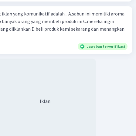
etunjuk menghemat air :
ng komunikatif adalah... A.sabun ini memiliki aroma
p banyak orang yang membeli produk ini C.mereka ingin
n air secukupnya
ang diiklankan D.beli produk kami sekarang dan menangkan
 mubazir air!
 kran jika sudah selesai digunakan!
air, Hemat biaya!
Jawaban terverifikasi
·
0.0
(
0
)
Balas
ating
Iklan