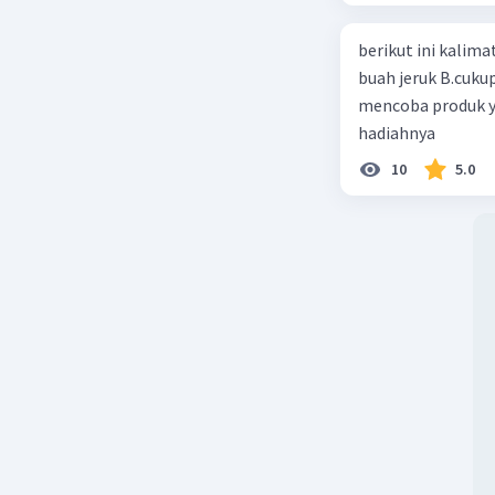
Kalimat P
berikut ini kalimat iklan ya
buah jeruk B.cuku
Gunaka
mencoba produk y
Jangan
hadiahnya
Matikan
Hemat 
10
5.0
Beri R