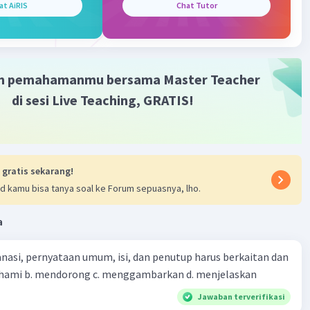
at AiRIS
Chat Tutor
i penjelasannya.
menghemat air di rumah:
kan keran bila tidak digunakan.
m pemahamanmu bersama Master Teacher
nakan air secukupnya.
di sesi Live Teaching, GRATIS!
menutup permukaan tanah dengan lapisan yang dapat
at proses peresapan air.
i buah dan sayur sebaiknya di dalam wadah.
 gratis sekarang!
mikian, jawaban yang tepat adalah menggunakan air
d kamu bisa tanya soal ke Forum sepuasnya, lho.
a dan mematikan keran bila tidak digunakan.
a
·
0.0
(
0
)
Balas
ating
nasi, pernyataan umum, isi, dan penutup harus berkaitan dan
Community
Level 72
emahami b. mendorong c. menggambarkan d. menjelaskan
023 04:26
Jawaban terverifikasi
terverifikasi