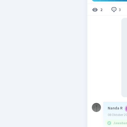
3
2
Nanda R
08 Oktober 2
Jawaban 