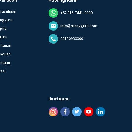
erusahaan
+62 815-7441-0000
angguru
info@ruangguru.com
guru
guru
02130930000
ntanan
gaduan
entuan
vasi
Ikuti Kami