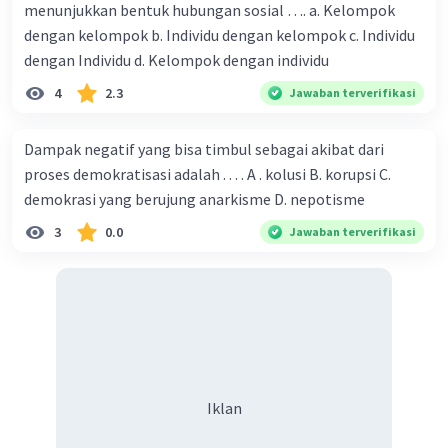
menunjukkan bentuk hubungan sosial …. a. Kelompok
belajar, berbelanja, dan bermain. Internet memberikan
dengan kelompok b. Individu dengan kelompok c. Individu
akses ke informasi global, komunikasi real-time, dan
dengan Individu d. Kelompok dengan individu
platform untuk inovasi yang luar biasa.
4
2.3
Jawaban terverifikasi
Deskripsi: Perubahan revolusi dalam contoh-contoh di
atas merujuk pada perubahan yang mendalam dan
sering kali mengubah paradigma atau cara hidup
Dampak negatif yang bisa timbul sebagai akibat dari
manusia.
proses demokratisasi adalah . . . . A . kolusi B. korupsi C.
demokrasi yang berujung anarkisme D. nepotisme
·
5.0
(
1
)
Balas
Beri Rating
3
0.0
Jawaban terverifikasi
Salsabila M
Community
Level 58
05 Mei 2024 13:33
Jawaban terverifikasi
A. Bentuk perubahan:
Iklan
Pengenalan teknologi baru di sebuah kantor kecil.
Iklan
Perubahan konstitusi sebuah negara yang
mempengaruhi struktur pemerintahan.