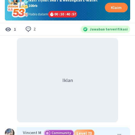
Ikuti Tryout SNBT & Menangkan E-Wallet
100rb
Klaim
Habis dalam
00
:
10
:
40
:
56
2
1
Jawaban terverifikasi
Iklan
Vincent M
Community
Level 73