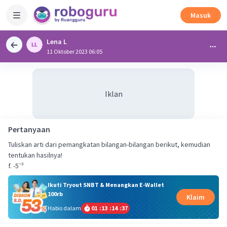
Masuk
Lena L
11 Oktober 2023 06:05
Iklan
Pertanyaan
Tuliskan arti dari pemangkatan bilangan-bilangan berikut, kemudian
tentukan hasilnya!
f. -5⁻³
Ikuti Tryout SNBT & Menangkan E-Wallet
100rb
Klaim
Habis dalam
01
:
13
:
14
:
37