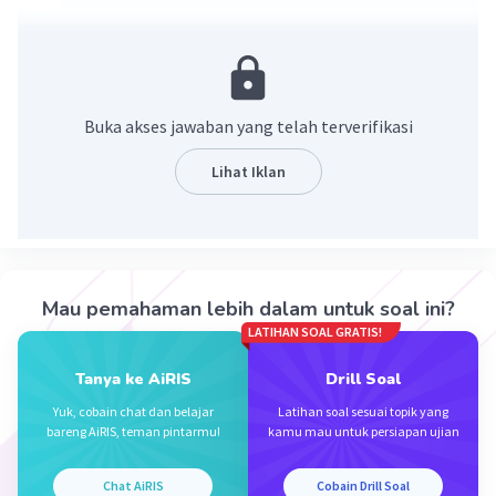
-5^(-3) = -5×5×5 = -25×5 = -125.
·
0.0
(
0
)
Balas
Beri Rating
Buka akses jawaban yang telah terverifikasi
Lihat Iklan
Iklan
Mau pemahaman lebih dalam untuk soal ini?
LATIHAN SOAL GRATIS!
Tanya ke AiRIS
Drill Soal
Yuk, cobain chat dan belajar
Latihan soal sesuai topik yang
bareng AiRIS, teman pintarmu!
kamu mau untuk persiapan ujian
Chat AiRIS
Cobain Drill Soal