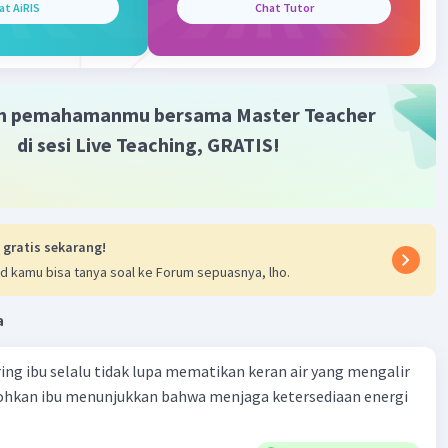
rium, saluran telur (tuba fallopi atau oviduk),
at AiRIS
Chat Tutor
rus, dan serviks. Semoga penjelasan ini membantu kamu
·
0.0
(
0
)
Balas
ating
m pemahamanmu bersama Master Teacher
di sesi Live Teaching, GRATIS!
Community
Level 89
2023 08:09
terverifikasi
 gratis sekarang!
t re-produksi wanita yaitu, klitoriis, ovariuum, tuba fallopi,
Iklan
d kamu bisa tanya soal ke Forum sepuasnya, lho.
a
·
0.0
(
0
)
Balas
ating
ring ibu selalu tidak lupa mematikan keran air yang mengalir
tohkan ibu menunjukkan bahwa menjaga ketersediaan energi