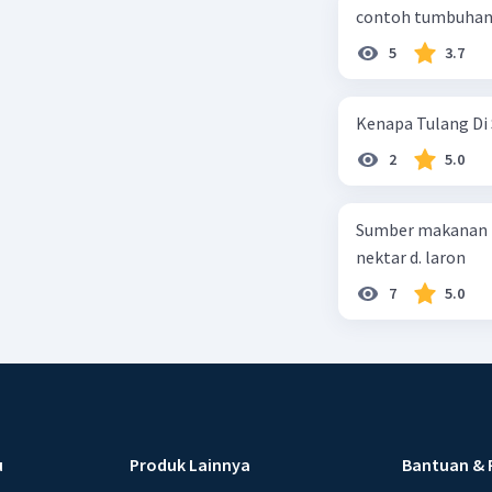
contoh tumbuhan 
5
3.7
Kenapa Tulang Di 
2
5.0
Sumber makanan kupu-kupu dewa
nektar d. laron
7
5.0
u
Produk Lainnya
Bantuan & 