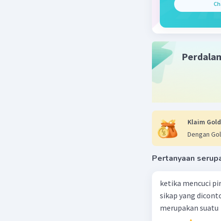
adalah ova
Ch
rahim/ute
🙂
Beri R
Perdala
Nanda R
27 Desember 
Jawaban 
Klaim Gold
bagian ala
Dengan Gol
rahiim.
Pertanyaan serup
Beri R
ketika mencuci pi
sikap yang dicon
merupakan suatu