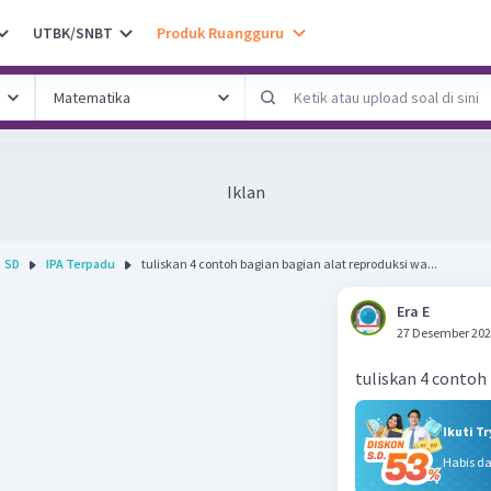
UTBK/SNBT
Produk Ruangguru
Iklan
SD
IPA Terpadu
tuliskan 4 contoh bagian bagian alat reproduksi wa...
Era E
27 Desember 202
tuliskan 4 contoh
Ikuti T
Habis d