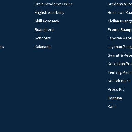
Brain Academy Online
Kredensial P
English Academy
Beasiswa Ru
Skill Academy
Cicilan Ruang
Ruangkerja
Promo Ruang
Schoters
Laporan Kere
ess
Kalananti
Layanan Pen
Syarat & Ket
Kebijakan Pri
Tentang Kami
Kontak Kami
Press Kit
Bantuan
Karir