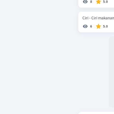
8
5.0
Ciri - Ciri makana
6
5.0