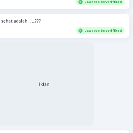
Jawaban terverifikasi
n sehat adalah …..???
Jawaban terverifikasi
Iklan