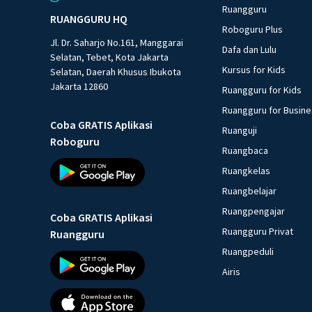
Ruangguru
RUANGGURU HQ
Roboguru Plus
Jl. Dr. Saharjo No.161, Manggarai
Dafa dan Lulu
Selatan, Tebet, Kota Jakarta
Kursus for Kids
Selatan, Daerah Khusus Ibukota
Jakarta 12860
Ruangguru for Kids
Ruangguru for Busin
Coba GRATIS Aplikasi
Ruanguji
Roboguru
Ruangbaca
Ruangkelas
Ruangbelajar
Ruangpengajar
Coba GRATIS Aplikasi
Ruangguru Privat
Ruangguru
Ruangpeduli
Airis