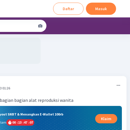
Daftar
Masuk
3 01:26
 bagian bagian alat reproduksi wanita
ryout SNBT & Menangkan E-Wallet 100rb
Klaim
alam
00
:
13
:
47
:
07