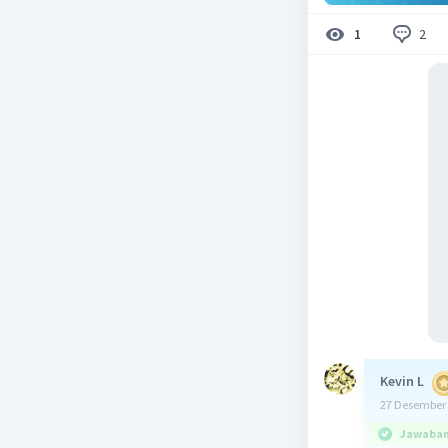
2
1
Kevin L
27 Desember 
Jawaban 