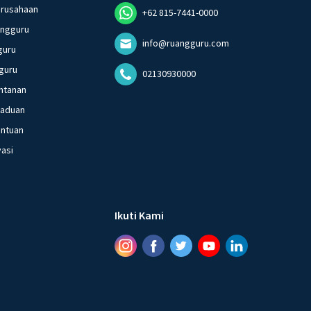
erusahaan
+62 815-7441-0000
angguru
info@ruangguru.com
guru
guru
02130930000
ntanan
gaduan
entuan
vasi
Ikuti Kami