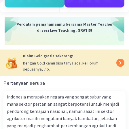
hubungan antara elemen-elemen geografis
seperti curah hujan, suhu, geologi, dan populasi.
4. Pengelolaan Sumber Daya Alam:Dalam
pekerjaan yang berkaitan dengan sumber daya
Perdalam pemahamanmu bersama Master Teacher
alam seperti pertanian, kehutanan, dan
di sesi Live Teaching, GRATIS!
pertambangan, peta membantu dalam
pengelolaan lahan, pengawasan hutan,
pemetaan lahan pertanian, dan penelusuran
Klaim Gold gratis sekarang!
sumber daya alam.
5. Ketahanan Bencana: Peta digunakan untuk
Dengan Gold kamu bisa tanya soal ke Forum
sepuasnya, lho.
perencanaan dan respons terhadap bencana
alam. Mereka membantu dalam mengevaluasi
Pertanyaan serupa
risiko, mengidentifikasi area evakuasi, dan
mengoordinasikan upaya penyelamatan.
indonesia merupakan negara yang sangat subur yang
6. Pendidikan: Peta digunakan dalam konteks
mana sektor pertanian sangat berpotensi untuk menjadi
pendidikan untuk membantu siswa memahami
pendorong kemajuan nasional, namun saaat ini sektor
geografi, sejarah, dan ilmu lingkungan. Mereka
agrikutur masih mengalami banyak hambatan, jelaskan
memungkinkan siswa untuk memvisualisasikan
konsep-konsep abstrak.
yang menjadi penghambat perkembangan agrikultur di