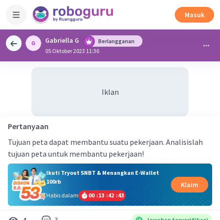
Masuk
Gabriella G
Berlangganan
05 Oktober 2023 11:36
Iklan
Pertanyaan
Tujuan peta dapat membantu suatu pekerjaan. Analisislah
tujuan peta untuk membantu pekerjaan!
Ikuti Tryout SNBT & Menangkan E-Wallet
100rb
Klaim
Habis dalam
00
:
13
:
42
:
43
3
4
Jawaban terverifikasi