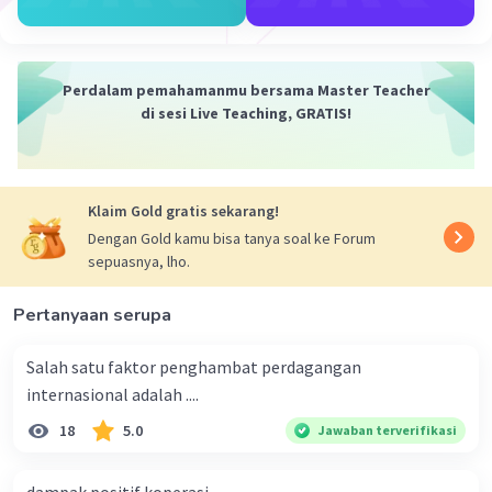
mencapai stabilitas ekonomi dan pertumbuhan.
Penjelasan:
1. Tujuan umum kebijakan fiskal adalah menentukan arah,
Perdalam pemahamanmu bersama Master Teacher
tujuan, sasaran, dan prioritas pembangunan serta
di sesi Live Teaching, GRATIS!
pertumbuhan ekonomi nasional. Secara singkat, tujuan
umum kebijakan fiskal adalah mencapai pertumbuhan
dan pembangunan ekonomi dari waktu ke waktu.
2. Sementara itu, tujuan khusus kebijakan fiskal biasanya
Klaim Gold gratis sekarang!
lebih spesifik dan dapat berubah tergantung pada
Dengan Gold kamu bisa tanya soal ke Forum
kondisi ekonomi saat itu. Misalnya, dalam kondisi resesi,
sepuasnya, lho.
tujuan khusus kebijakan fiskal bisa berupa peningkatan
pengeluaran pemerintah untuk merangsang ekonomi.
Pertanyaan serupa
Atau dalam kondisi inflasi, tujuan khususnya bisa berupa
pengurangan pengeluaran pemerintah untuk menekan
inflasi.
Salah satu faktor penghambat perdagangan
internasional adalah ....
Kesimpulan:
18
5.0
Jadi, tujuan umum kebijakan fiskal adalah menentukan
Jawaban terverifikasi
arah dan prioritas pembangunan ekonomi nasional,
sementara tujuan khusus kebijakan fiskal lebih spesifik