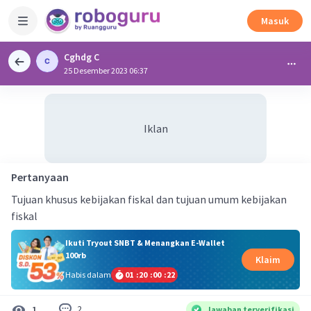
Masuk
Cghdg C
25 Desember 2023 06:37
Iklan
Pertanyaan
Tujuan khusus kebijakan fiskal dan tujuan umum kebijakan
fiskal
Ikuti Tryout SNBT & Menangkan E-Wallet
100rb
Klaim
Habis dalam
01
:
20
:
00
:
21
2
1
Jawaban terverifikasi