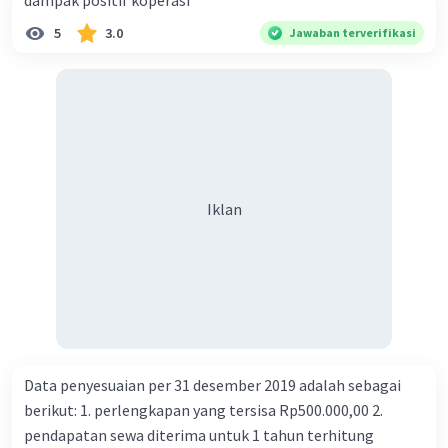
dampak positif koperasi
dan dapat berubah sesuai dengan kondisi ekonomi.
Semoga penjelasan ini membantu Anda 🙂
5
3.0
Jawaban terverifikasi
·
0.0
(
0
)
Balas
Beri Rating
Iklan
Data penyesuaian per 31 desember 2019 adalah sebagai
berikut: 1. perlengkapan yang tersisa Rp500.000,00 2.
pendapatan sewa diterima untuk 1 tahun terhitung