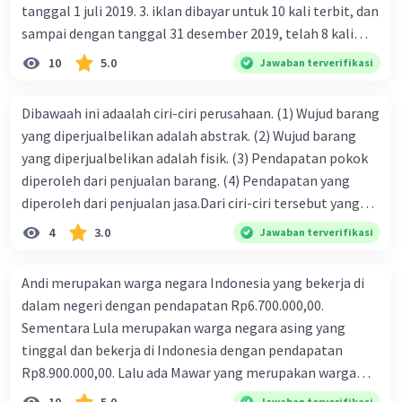
tanggal 1 juli 2019. 3. iklan dibayar untuk 10 kali terbit, dan
sampai dengan tanggal 31 desember 2019, telah 8 kali
terbit. 4. gaji terutang untuk periode berjalan sebesar
10
5.0
Jawaban terverifikasi
Rp800.000,00 dari data di atas, pencatatan jurnal pembalik
yang benar adalah ....
Dibawaah ini adaalah ciri-ciri perusahaan. (1) Wujud barang
yang diperjualbelikan adalah abstrak. (2) Wujud barang
yang diperjualbelikan adalah fisik. (3) Pendapatan pokok
diperoleh dari penjualan barang. (4) Pendapatan yang
diperoleh dari penjualan jasa.Dari ciri-ciri tersebut yang
merupakan ciri dari perusahaan dagang ditunjukan pada
4
3.0
Jawaban terverifikasi
nomor…. a. 1 dan 3 b. 3 dan 4 c. 2 dan 3 d. 1 dan 2 e. 2 dan 4
Andi merupakan warga negara Indonesia yang bekerja di
dalam negeri dengan pendapatan Rp6.700.000,00.
Sementara Lula merupakan warga negara asing yang
tinggal dan bekerja di Indonesia dengan pendapatan
Rp8.900.000,00. Lalu ada Mawar yang merupakan warga
negara Indonesia yang tinggal dan bekerja di luar negeri
Jawaban terverifikasi