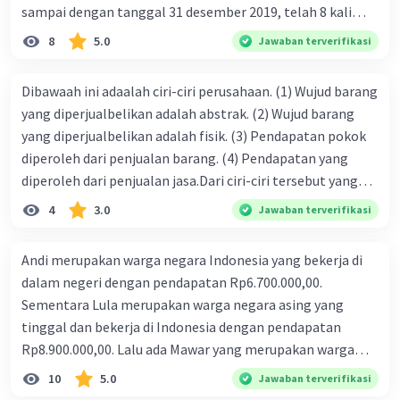
sampai dengan tanggal 31 desember 2019, telah 8 kali
terbit. 4. gaji terutang untuk periode berjalan sebesar
8
5.0
Jawaban terverifikasi
Rp800.000,00 dari data di atas, pencatatan jurnal pembalik
yang benar adalah ....
Dibawaah ini adaalah ciri-ciri perusahaan. (1) Wujud barang
yang diperjualbelikan adalah abstrak. (2) Wujud barang
yang diperjualbelikan adalah fisik. (3) Pendapatan pokok
diperoleh dari penjualan barang. (4) Pendapatan yang
diperoleh dari penjualan jasa.Dari ciri-ciri tersebut yang
merupakan ciri dari perusahaan dagang ditunjukan pada
4
3.0
Jawaban terverifikasi
nomor…. a. 1 dan 3 b. 3 dan 4 c. 2 dan 3 d. 1 dan 2 e. 2 dan 4
Andi merupakan warga negara Indonesia yang bekerja di
dalam negeri dengan pendapatan Rp6.700.000,00.
Sementara Lula merupakan warga negara asing yang
tinggal dan bekerja di Indonesia dengan pendapatan
Rp8.900.000,00. Lalu ada Mawar yang merupakan warga
negara Indonesia yang tinggal dan bekerja di luar negeri
10
5.0
Jawaban terverifikasi
dengan pendapatan Rp11.000.000,00. Hitunglah PNB