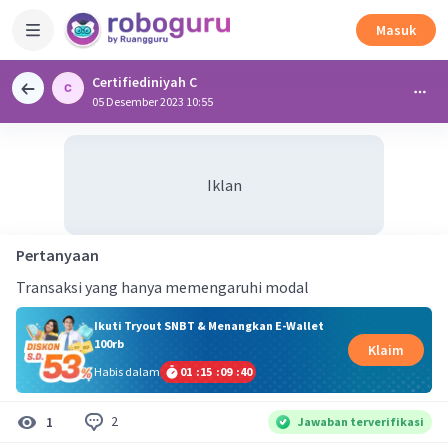
Masuk
Certifiediniyah C
05 Desember 2023 10:55
Iklan
Pertanyaan
Transaksi yang hanya memengaruhi modal
Ikuti Tryout SNBT & Menangkan E-Wallet
100rb
Klaim
Habis dalam
01
:
15
:
09
:
40
2
1
Jawaban terverifikasi