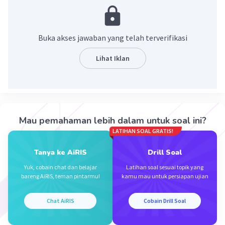
Buka akses jawaban yang telah terverifikasi
Lihat Iklan
·
5.0
(
1
)
Balas
Beri Rating
Mau pemahaman lebih dalam untuk soal ini?
LATIHAN SOAL GRATIS!
D. Nurafifah
Master Teacher
Tanya ke AiRIS
Drill Soal
Mahasiswa/Alumni ""
Yuk, cobain chat dan belajar
Latihan soal sesuai topik yang
07 Desember 2023 05:20
bareng AiRIS, teman pintarmu!
kamu mau untuk persiapan ujian
semua yg berkaitan dengan Pembelian atau
pengurangan harta
Iklan
Chat AiRIS
Cobain Drill Soal
·
0.0
(
0
)
Balas
Beri Rating