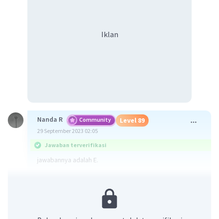
Iklan
Nanda R
Community
Level 89
29 September 2023 02:05
Jawaban terverifikasi
jawabannya adalah E.
Hukum I Newton menyatakan bahwa bila resultan yang
bekerja pada suatu benda sama dengan nol, maka
benda yang diam akan tetap diam atau yang sedang
bergerak dengan kecepatan konstan akan tetap