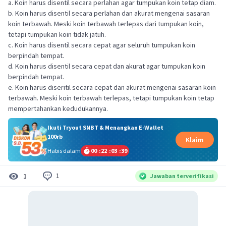
a. Koin harus disentil secara perlahan agar tumpukan koin tetap diam.
b. Koin harus disentil secara perlahan dan akurat mengenai sasaran
koin terbawah. Meski koin terbawah terlepas dari tumpukan koin,
tetapi tumpukan koin tidak jatuh.
c. Koin harus disentil secara cepat agar seluruh tumpukan koin
berpindah tempat.
d. Koin harus disentil secara cepat dan akurat agar tumpukan koin
berpindah tempat.
e. Koin harus diseritil secara cepat dan akurat mengenai sasaran koin
terbawah. Meski koin terbawah terlepas, tetapi tumpukan koin tetap
mempertahankan kedudukannya.
Ikuti Tryout SNBT & Menangkan E-Wallet
100rb
Klaim
Habis dalam
00
:
22
:
03
:
38
1
1
Jawaban terverifikasi