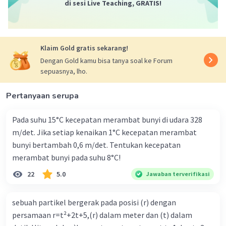
di sesi Live Teaching, GRATIS!
Iklan
Klaim Gold gratis sekarang!
Dengan Gold kamu bisa tanya soal ke Forum
sepuasnya, lho.
Pertanyaan serupa
Pada suhu 15°C kecepatan merambat bunyi di udara 328
m/det. Jika setiap kenaikan 1°C kecepatan merambat
bunyi bertambah 0,6 m/det. Tentukan kecepatan
merambat bunyi pada suhu 8°C!
22
5.0
Jawaban terverifikasi
sebuah partikel bergerak pada posisi (r) dengan
persamaan r=t²+2t+5,(r) dalam meter dan (t) dalam