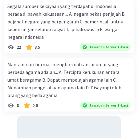
·
0.0
(
0
)
Balas
Beri Rating
Segala sumber kekayaan yang terdapat di Indonesia
berada di bawah kekuasaan ... A. negara bekas penjajah B.
pejabat negara yang berpengaruh C. pemerintah untuk
Nanda R
Community
Level 89
kepentingan seluruh rakyat D. pihak swasta E. warga
30 April 2024 20:55
negara Indonesia
Jawaban terverifikasi
22
3.5
Jawaban terverifikasi
Hubungan antara ciri-ciri negara kesatuan
Iklan
dengan Undang-Undang Dasar 1945 (UUD 1945)
Manfaat dari hormat menghormati antar umat yang
Indonesia adalah sebagai berikut:
berbeda agama adalah... A. Tercipta kerukunan antara
Sentralisasi Kekuasaan:
Negara kesatuan
umat beragama B. Dapat mempelajan agama lain C.
memiliki ciri sentralisasi kekuasaan di tingkat
Menambah pengetahuan agama lain D. Disayangi oleh
pusat. Hal ini tercermin dalam UUD 1945 yang
orang yang beda agama
memberikan kekuasaan tertinggi kepada
8
0.0
Jawaban terverifikasi
pemerintah pusat, termasuk dalam pembagian
wewenang antara pemerintah pusat dan daerah.
Pemerintahan yang Bersifat Tunggal:
Dalam
negara kesatuan, pemerintahan bersifat tunggal
dan terpusat di tingkat pusat. UUD 1945 juga