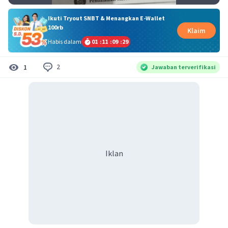
Ikuti Tryout SNBT & Menangkan E-Wallet
100rb
Klaim
Habis dalam
01
:
11
:
09
:
29
2
1
Jawaban terverifikasi
Iklan