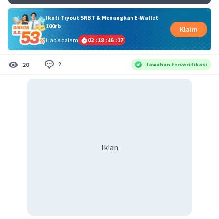
Ikuti Tryout SNBT & Menangkan E-Wallet
100rb
Klaim
Habis dalam
02
:
18
:
46
:
17
2
20
Jawaban terverifikasi
Iklan