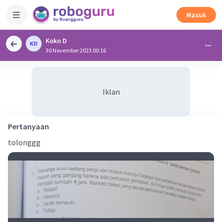
Masuk
Koko D
30 November 2023 00:16
Iklan
Pertanyaan
tolonggg