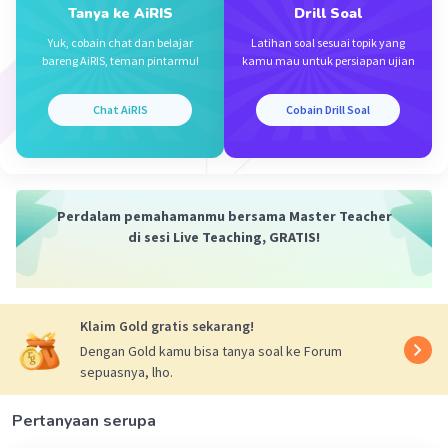
Tanya ke AiRIS
Drill Soal
Konsep lokasi yang sesuai dengan pernyataan
Yuk, cobain chat dan belajar
Latihan soal sesuai topik yang
tersebut adalah A. Relatif.
bareng AiRIS, teman pintarmu!
kamu mau untuk persiapan ujian
Iklan
Penjelasan Konsep Lokasi
Lokasi Relatif (Situational Location):
Lokasi
Chat AiRIS
Cobain Drill Soal
ini ditentukan berdasarkan kedudukannya
terhadap objek lain di sekitarnya. Lokasi relatif
bersifat dinamis (berubah-ubah) karena
dipengaruhi oleh faktor eksternal, seperti
Perdalam pemahamanmu bersama Master Teacher
aksesibilitas, kondisi jalan, dan waktu tempuh.
di sesi Live Teaching, GRATIS!
Dalam kasus keluarga Amir, meskipun jarak
dari Kudus ke Salatiga secara fisik tetap,
waktu tempuh (yang merupakan ukuran
Klaim Gold gratis sekarang!
lokasi relatif) berubah dari yang
Dengan Gold kamu bisa tanya soal ke Forum
diperkirakan karena adanya kemacetan dan
sepuasnya, lho.
perbaikan jembatan.
Pertanyaan serupa
Lokasi Absolut (Fixed Location):
Lokasi ini