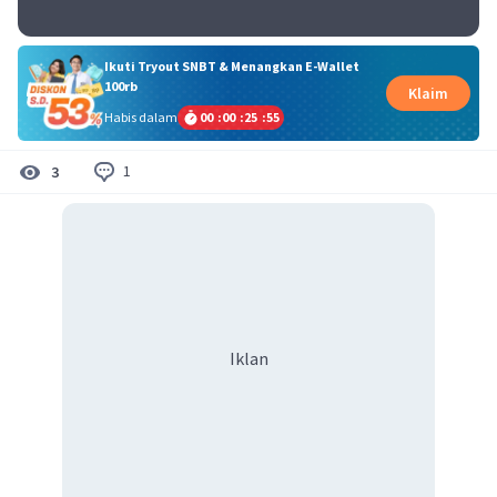
Ikuti Tryout SNBT & Menangkan E-Wallet
100rb
Klaim
Habis dalam
00
:
00
:
25
:
55
1
3
Iklan