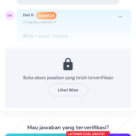
Dwi H
Level 14
23 Agustus 2024 03:17
df/dx = (cosx / 2√sinx)
·
0.0
(
0
)
Balas
Beri Rating
Buka akses jawaban yang telah terverifikasi
Lihat Iklan
Iklan
Mau jawaban yang terverifikasi?
LATIHAN SOAL GRATIS!