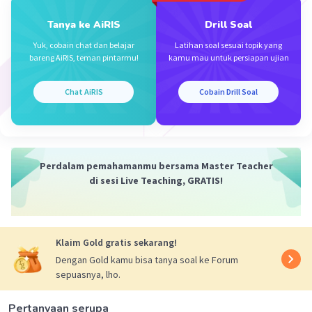
Tanya ke AiRIS
Drill Soal
Yuk, cobain chat dan belajar
Latihan soal sesuai topik yang
bareng AiRIS, teman pintarmu!
kamu mau untuk persiapan ujian
Chat AiRIS
Cobain Drill Soal
Perdalam pemahamanmu bersama Master Teacher
di sesi Live Teaching, GRATIS!
Klaim Gold gratis sekarang!
Dengan Gold kamu bisa tanya soal ke Forum
sepuasnya, lho.
Pertanyaan serupa