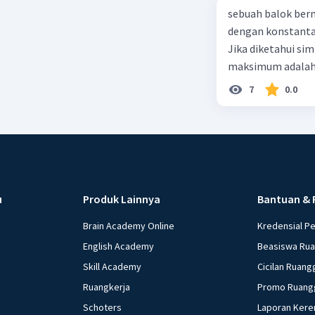
sebuah balok ber
dengan konstanta 
Jika diketahui s
maksimum adalah
7
0.0
u
Produk Lainnya
Bantuan & 
Brain Academy Online
Kredensial P
English Academy
Beasiswa Ru
Skill Academy
Cicilan Ruang
Ruangkerja
Promo Ruang
Schoters
Laporan Kere