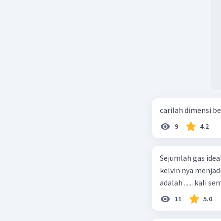
carilah dimensi b
9
4.2
Sejumlah gas idea
kelvin nya menjad
11
5.0