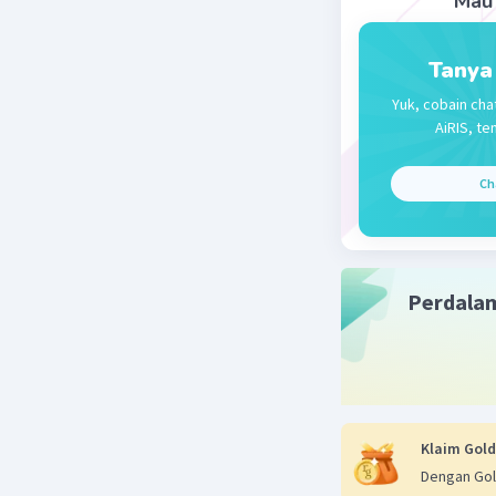
Mau 
Tanya
Yuk, cobain cha
AiRIS, te
Ch
Perdala
Klaim Gold
Dengan Gol