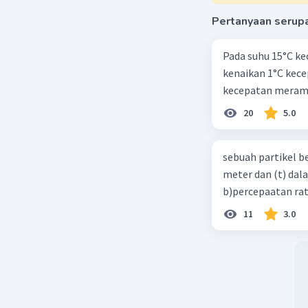
Pertanyaan serup
Pada suhu 15°C ke
kenaikan 1°C kec
kecepatan meramb
20
5.0
sebuah partikel b
meter dan (t) dal
b)percepaatan rat
11
3.0