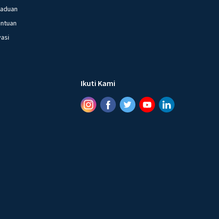
gaduan
entuan
vasi
Ikuti Kami