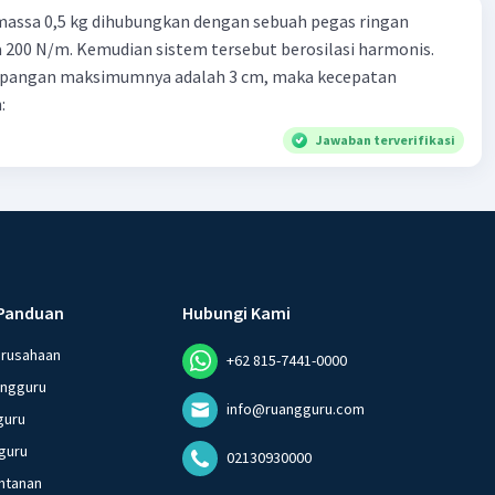
massa 0,5 kg dihubungkan dengan sebuah pegas ringan
200 N/m. Kemudian sistem tersebut berosilasi harmonis.
impangan maksimumnya adalah 3 cm, maka kecepatan
:
Jawaban terverifikasi
Panduan
Hubungi Kami
erusahaan
+62 815-7441-0000
angguru
info@ruangguru.com
guru
guru
02130930000
ntanan