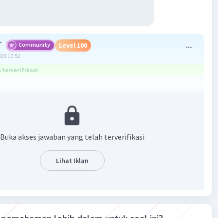
T
Community
Level 100
023 10:52
terverifikasi
0,1 J
asan
Δx)²
Buka akses jawaban yang telah terverifikasi
 (0,2 - 0,1)²
Lihat Iklan
tensial pegas tsb adalah 0,1 J
·
0.0
(
0
)
Balas
ating