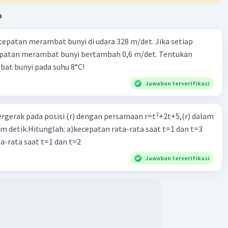
a
cepatan merambat bunyi di udara 328 m/det. Jika setiap
epatan merambat bunyi bertambah 0,6 m/det. Tentukan
at bunyi pada suhu 8°C!
Jawaban terverifikasi
ergerak pada posisi (r) dengan persamaan r=t²+2t+5,(r) dalam
am detik.Hitunglah: a)kecepatan rata-rata saat t=1 dan t=3
a-rata saat t=1 dan t=2
Jawaban terverifikasi