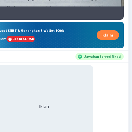
ryout SNBT & Menangkan E-Wallet 100rb
Klaim
alam
01
:
18
:
37
:
58
Jawaban terverifikasi
Iklan