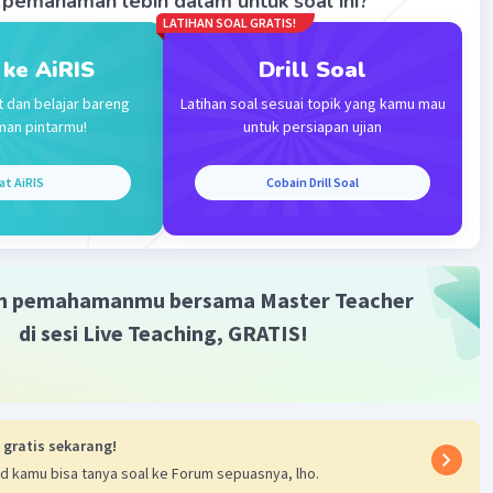
pemahaman lebih dalam untuk soal ini?
LATIHAN SOAL GRATIS!
 ke AiRIS
Drill Soal
t dan belajar bareng
Latihan soal sesuai topik yang kamu mau
man pintarmu!
untuk persiapan ujian
Iklan
at AiRIS
Cobain Drill Soal
m pemahamanmu bersama Master Teacher
di sesi Live Teaching, GRATIS!
 gratis sekarang!
d kamu bisa tanya soal ke Forum sepuasnya, lho.