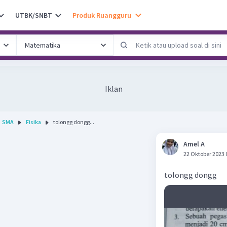
UTBK/SNBT
Produk Ruangguru
Iklan
SMA
Fisika
tolongg dongg...
Amel A
22 Oktober 2023 
tolongg dongg