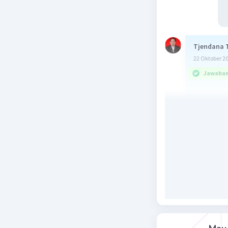
Tjendana 
22 Oktober 2
Jawaban 
Jawaban
Pembah
E⁠⁠⁠⁠⁠⁠⁠
= ½.k.(
p
= ½ × 20 ×
= 0,1 J
Energi po
Beri R