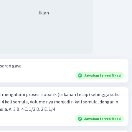
Iklan
esaran gaya
Jawaban terverifikasi
l mengalami proses isobarik (tekanan tetap) sehingga suhu
i 4 kali semula, Volume nya menjadi n kali semula, dengan n
adalah ...... kali semula. A. 3 B. 4 C. 1/2 D. 2 E. 1/4
Jawaban terverifikasi