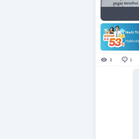
Ikuti T
Habis d
1
1