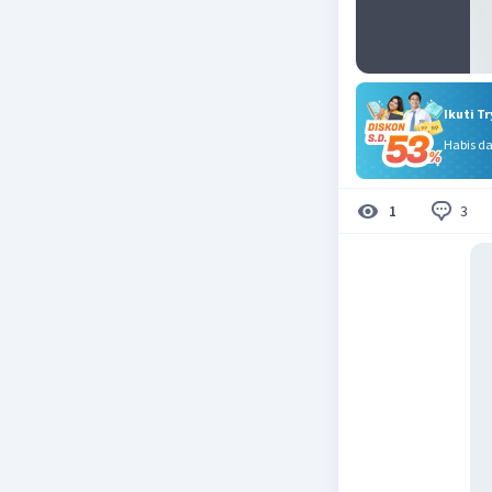
Ikuti T
Habis d
3
1