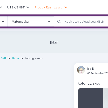
UTBK/SNBT
Produk Ruangguru
Iklan
SMA
Kimia
tolongg akuu...
Ira N
05 September 20
tolongg akuu