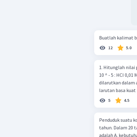
Beri R
Buatlah kalimat b
12
5.0
1. Hitunglah nilai pH dari la
10 ^ - 5 : HCI 0,01 M 2. Sebanyak 0,37 gram Ca(OH)2 (Ar Ca = 40 O-16, H = 1 )
dilarutkan dalam 
larutan basa kuat 
5
4.5
Penduduk suatu ko
tahun. Dalam 20 
adalah A. kebutuh