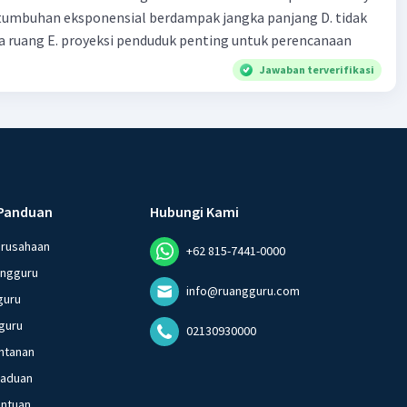
tumbuhan eksponensial berdampak jangka panjang D. tidak
 ruang E. proyeksi penduduk penting untuk perencanaan
Jawaban terverifikasi
Panduan
Hubungi Kami
erusahaan
+62 815-7441-0000
angguru
info@ruangguru.com
guru
guru
02130930000
ntanan
gaduan
entuan