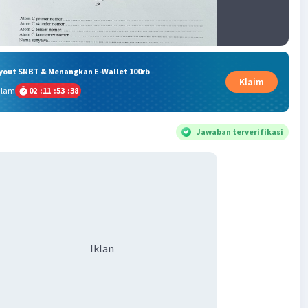
ryout SNBT & Menangkan E-Wallet 100rb
Klaim
alam
02
:
11
:
53
:
38
Jawaban terverifikasi
Iklan