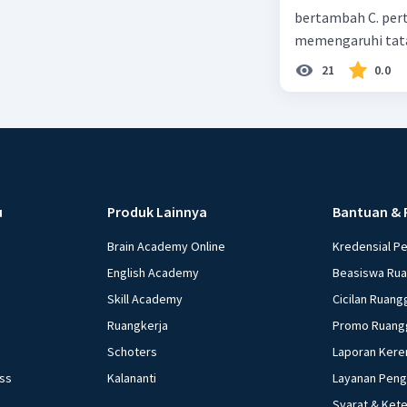
bertambah C. per
memengaruhi tata
21
0.0
u
Produk Lainnya
Bantuan & 
Brain Academy Online
Kredensial P
English Academy
Beasiswa Ru
Skill Academy
Cicilan Ruang
Ruangkerja
Promo Ruang
Schoters
Laporan Kere
ess
Kalananti
Layanan Pen
Syarat & Ket