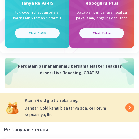
Tanya ke AiRIS
Roboguru Plus
Yuk, cobain chat dan belajar
Dapatkan pembahasan soal
ga
bareng AiRIS, teman pintarmu!
pake lama
, langsung dari Tutor!
Sumber W
Community
Level 72
04 Oktober 2023 00:39
Chat AiRIS
Chat Tutor
Jawaban terverifikasi
Mean = Jumlah data/banyaknya data
Iklan
Mencari nilai x terlebih dahulu
80,25 = [(70 × 7) + (75 × 9) + (80 × 8) + (85 × x) + (90
Perdalam pemahamanmu bersama Master Teacher
di sesi Live Teaching, GRATIS!
x 5) + (90 x 2)] /(7+9+8+x+5+2)
80,25 = [490 + 675 + 640 + 85x + 450 +180]/(31 + x)
80,25 = (2.435 + 85x)/(31 + x)
80,25(31 + x) = 2.435 + 85x
Klaim Gold gratis sekarang!
2.487,75 + 80,25x = 2.435 + 85x
Dengan Gold kamu bisa tanya soal ke Forum
2.487,75 - 2.435 = 85x - 80,25x
sepuasnya, lho.
52,75 = 4,75x
x = 52,75 : 4,75
Pertanyaan serupa
= 11,1