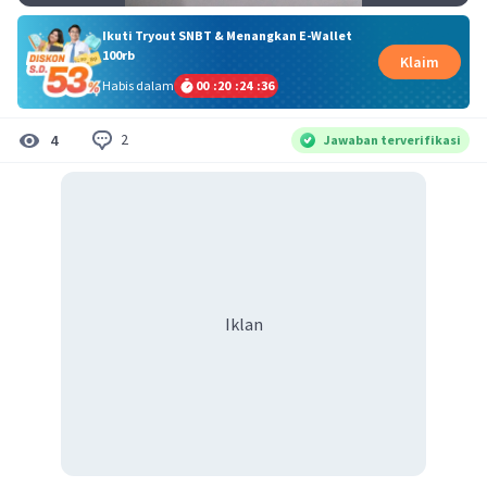
Ikuti Tryout SNBT & Menangkan E-Wallet
100rb
Klaim
Habis dalam
00
:
20
:
24
:
35
2
4
Jawaban terverifikasi
Iklan