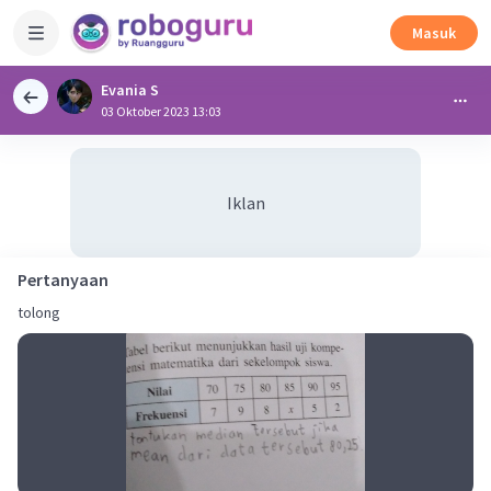
Masuk
Evania S
03 Oktober 2023 13:03
Iklan
Pertanyaan
tolong