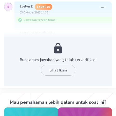
Evelyn E
Level 70
03 Oktober 2023 14:35
Jawaban terverifikasi
semoga membantu
Buka akses jawaban yang telah terverifikasi
Lihat Iklan
·
5.0
(
1
)
Balas
Beri Rating
Evania S
Level 44
Mau pemahaman lebih dalam untuk soal ini?
04 Oktober 2023 00:44
tenkyu