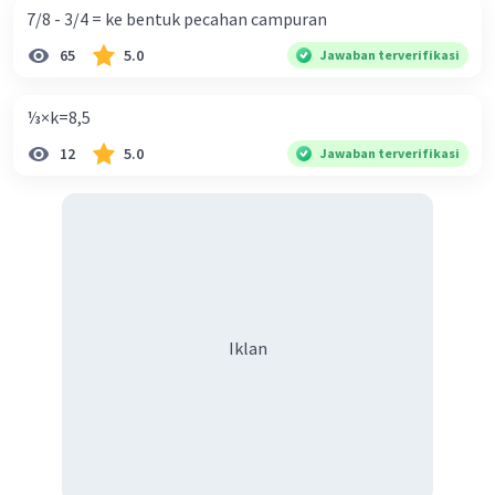
= 11 (dibulatkan)
7/8 - 3/4 = ke bentuk pecahan campuran
65
5.0
Jawaban terverifikasi
Menentukan Median
n = 7+9+8+11+5+2 = 42
Median = (Data ke-21 + Data ke-22)/2
⅓×k=8,5
= (80 + 80)/2
12
5.0
Jawaban terverifikasi
= 160/2
= 80
·
0.0
(
0
)
Balas
Beri Rating
Iklan