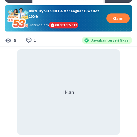
Ikuti Tryout SNBT & Menangkan E-Wallet
100rb
Klaim
Habis dalam
00
:
03
:
05
:
13
1
5
Jawaban terverifikasi
Iklan