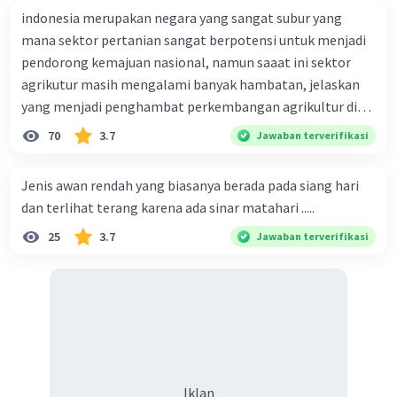
indonesia merupakan negara yang sangat subur yang
mana sektor pertanian sangat berpotensi untuk menjadi
pendorong kemajuan nasional, namun saaat ini sektor
Iklan
agrikutur masih mengalami banyak hambatan, jelaskan
yang menjadi penghambat perkembangan agrikultur di
indonesia
70
3.7
Jawaban terverifikasi
Jenis awan rendah yang biasanya berada pada siang hari
dan terlihat terang karena ada sinar matahari .....
25
3.7
Jawaban terverifikasi
Iklan