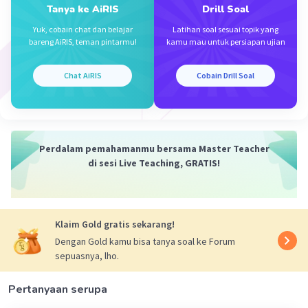
Tanya ke AiRIS
Drill Soal
sehingga menimbulkan kekeringan, banjir, dan
kebakaran hutan.
Yuk, cobain chat dan belajar
Latihan soal sesuai topik yang
bareng AiRIS, teman pintarmu!
kamu mau untuk persiapan ujian
Langkah-langkah antisipasi dalam menanggulanginya,
yaitu:
Chat AiRIS
Cobain Drill Soal
1. Melakukan reboisasi.
2. Mengalokasikan 30% luas wilayah sebagai ruang
terbuka hijau.
3. Membuat sumur resapan.
4. Menanam pohon bakau di sepanjang pantai.
Perdalam pemahamanmu bersama Master Teacher
5. Memasang early warning system.
di sesi Live Teaching, GRATIS!
Jadi, dapat disimpulkan bahwa bencana alam di
Indonesia dipengaruhi oleh kondisi letak geografis,
astronomis, dan geologis.
Klaim Gold gratis sekarang!
Dengan Gold kamu bisa tanya soal ke Forum
·
0.0
(
0
)
Balas
Beri Rating
sepuasnya, lho.
Pertanyaan serupa