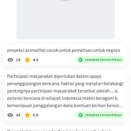
proyeksi azimuthal cocok untuk pemetaan untuk negara
24
4.0
Jawaban terverifikasi
Partisipasi masyarakat diperlukan dalam upaya
penanggulangan bencana. Faktor yang melatar-belakangi
pentingnya partisipasi masyarakat tersebut adalah .... a.
potensi bencana di wilayah Indonesia makin beragam b.
kemampuan penggalangan dana bantuan korban bencana
makin tinggi c. pemahaman pendidikan kebencanaan
34
0.0
Jawaban terverifikasi
kepada masyarakat masih rendah d. masyarakat
merupakan pihak yang langsung berhadapan dengan