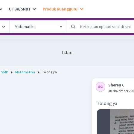
UTBK/SNBT
Produk Ruangguru
Iklan
SMP
Matematika
Tolong ya...
Sheren C
30 November 202
Tolong ya