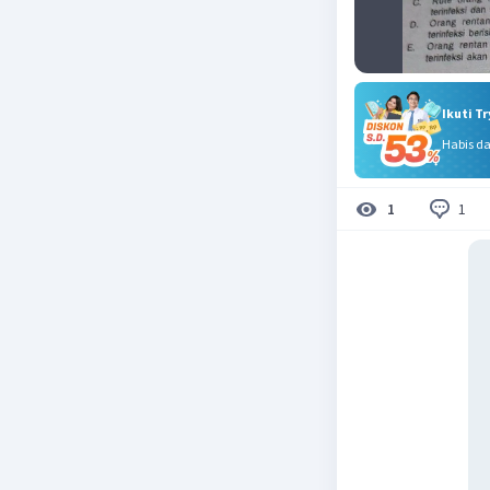
Ikuti T
Habis d
1
1