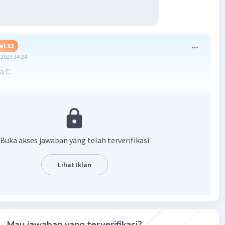
el 13
2023 14:24
a C.
·
5.0
(
2
)
Balas
ating
Buka akses jawaban yang telah terverifikasi
Lihat Iklan
Iklan
Mau jawaban yang terverifikasi?