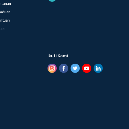
ntanan
gaduan
entuan
vasi
Ikuti Kami