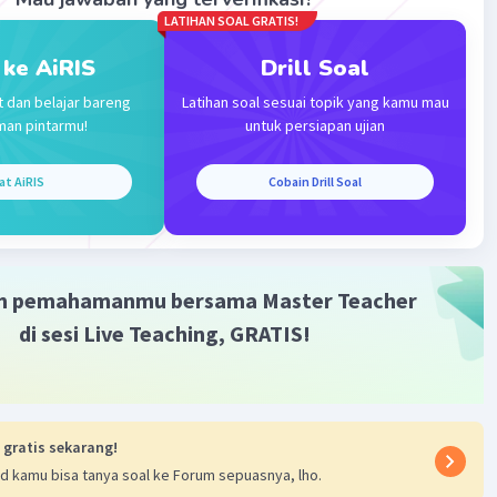
LATIHAN SOAL GRATIS!
 ke AiRIS
Drill Soal
t dan belajar bareng
Latihan soal sesuai topik yang kamu mau
man pintarmu!
untuk persiapan ujian
at AiRIS
Cobain Drill Soal
m pemahamanmu bersama Master Teacher
di sesi Live Teaching, GRATIS!
 gratis sekarang!
d kamu bisa tanya soal ke Forum sepuasnya, lho.