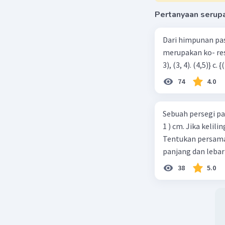
Pertanyaan serup
Dari himpunan pa
merupakan ko- respondensi satu-satu? a. {(1, 1), (2, 2), (3, 3), (4,4)} b. {(1, 2), (2,
74
4.0
Sebuah persegi pa
1 ) cm. Jika kelil
Tentukan persamaa
panjang dan lebar
38
5.0