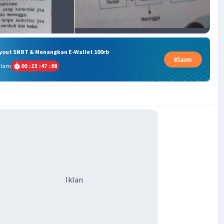
ryout SNBT & Menangkan E-Wallet 100rb
Klaim
alam
00
:
13
:
47
:
08
Iklan