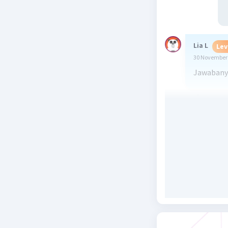
Lia L
Lev
30 November 
Jawabany
Beri R