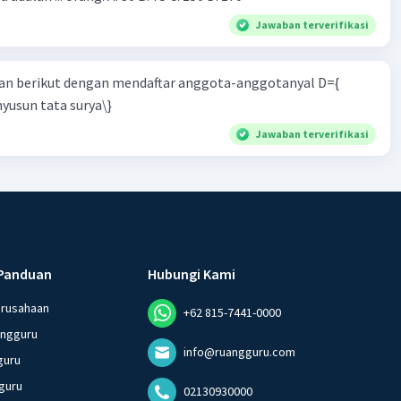
Jawaban terverifikasi
n berikut dengan mendaftar anggota-anggotanyal D={
yusun tata surya\}
Jawaban terverifikasi
Panduan
Hubungi Kami
erusahaan
+62 815-7441-0000
angguru
info@ruangguru.com
guru
guru
02130930000