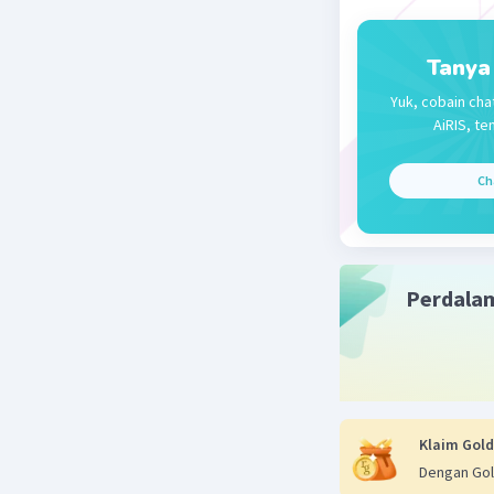
Tanya
Yuk, cobain cha
AiRIS, te
Ch
Perdala
Klaim Gold
Dengan Gol