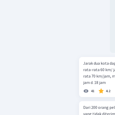
Jarak dua kota d
rata-rata 60 km/ 
rata 70 km/jam, maka waktu
jam d. 18 jam
41
4.2
Dari 200 orang pe
yang tidak diterima