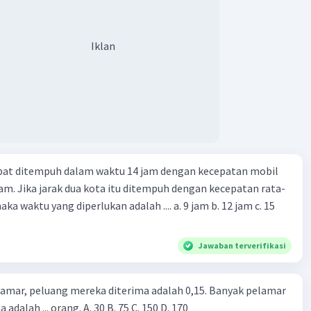
Iklan
apat ditempuh dalam waktu 14 jam dengan kecepatan mobil
jam. Jika jarak dua kota itu ditempuh dengan kecepatan rata-
 yang diperlukan adalah .... a. 9 jam b. 12 jam c. 15
Jawaban terverifikasi
lamar, peluang mereka diterima adalah 0,15. Banyak pelamar
 adalah ... orang. A. 30 B. 75 C. 150 D. 170