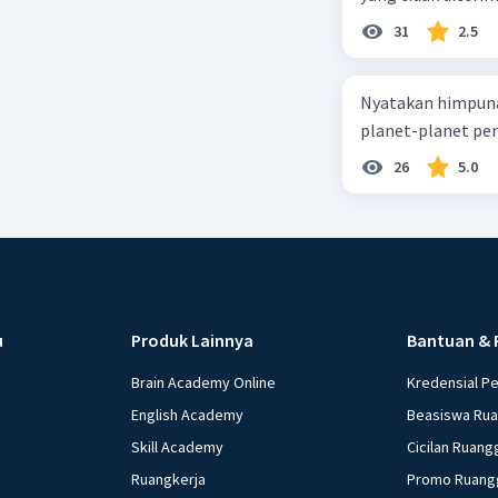
31
2.5
Nyatakan himpuna
planet-planet pen
26
5.0
u
Produk Lainnya
Bantuan & 
Brain Academy Online
Kredensial P
English Academy
Beasiswa Ru
Skill Academy
Cicilan Ruang
Ruangkerja
Promo Ruang