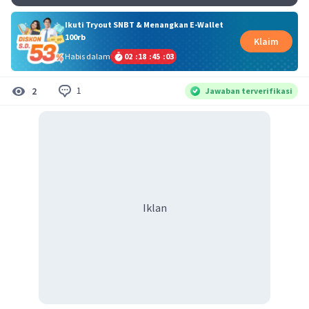
Ikuti Tryout SNBT & Menangkan E-Wallet
100rb
Klaim
Habis dalam
02
:
18
:
45
:
03
1
2
Jawaban terverifikasi
Iklan