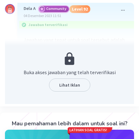
Dela A
Community
Level 92
04 Desember 2023 11:51
Jawaban terverifikasi
Jawaban yang tepat untuk soal tersebut adalah
4a^⅔.
Ada beberapa sifat eksponen yang perlu
dipahami. Untuk lebih jelasnya bisa dilihat di
gambar yaaa
Buka akses jawaban yang telah terverifikasi
Lihat Iklan
Mau pemahaman lebih dalam untuk soal ini?
LATIHAN SOAL GRATIS!
·
0.0
(
0
)
Balas
Beri Rating