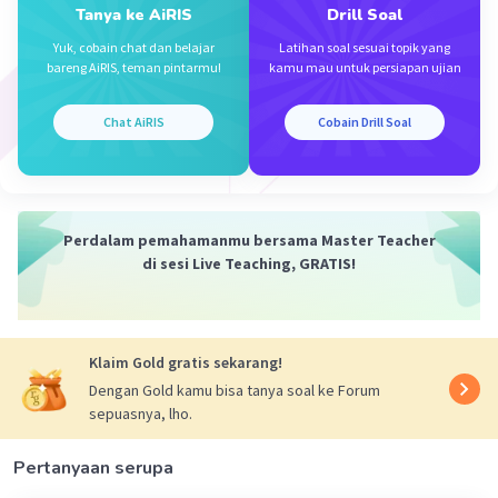
Tanya ke AiRIS
Drill Soal
Yuk, cobain chat dan belajar
Latihan soal sesuai topik yang
bareng AiRIS, teman pintarmu!
kamu mau untuk persiapan ujian
Chat AiRIS
Cobain Drill Soal
Iklan
Perdalam pemahamanmu bersama Master Teacher
di sesi Live Teaching, GRATIS!
Klaim Gold gratis sekarang!
Dengan Gold kamu bisa tanya soal ke Forum
sepuasnya, lho.
Pertanyaan serupa