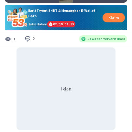
Ikuti Tryout SNBT & Menangkan E-Wallet
100rb
Klaim
Habis dalam
02
:
19
:
11
:
22
2
1
Jawaban terverifikasi
Iklan