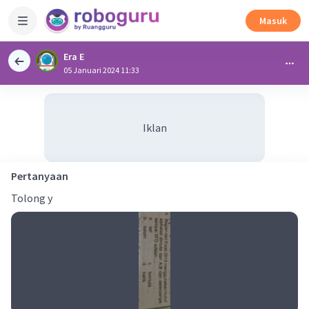
Masuk
Era E
05 Januari 2024 11:33
Iklan
Pertanyaan
Tolong y