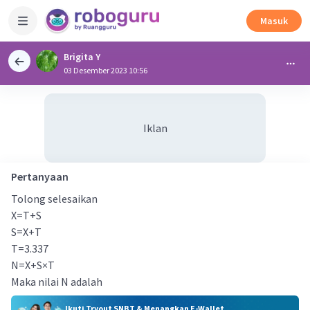
Masuk
Brigita Y
03 Desember 2023 10:56
Iklan
Pertanyaan
Tolong selesaikan
X=T+S
S=X+T
T=3.337
N=X+S×T
Maka nilai N adalah
Ikuti Tryout SNBT & Menangkan E-Wallet