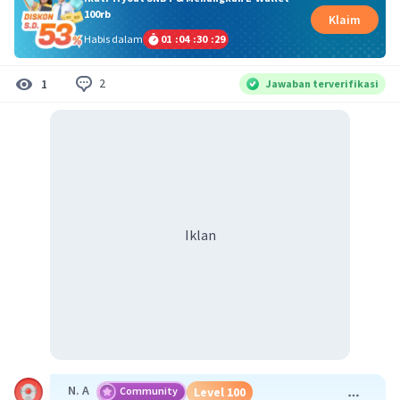
100rb
Klaim
Habis dalam
01
:
04
:
30
:
29
2
1
Jawaban terverifikasi
Iklan
N. A
Community
Level 100