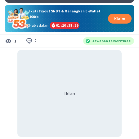
Ikuti Tryout SNBT & Menangkan E-Wallet
100rb
Klaim
Habis dalam
01
:
10
:
38
:
38
2
1
Jawaban terverifikasi
Iklan