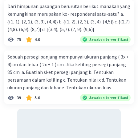
08 Desember 2023 14:11
Dari himpunan pasangan berurutan berikut.manakah yang
terimakasii
kemungkinan merupakan ko- respondensi satu-satu? a.
{(1, 1), (2, 2), (3, 3), (4,4)} b. {(1, 2), (2, 3), (3, 4). (4,5)} c. {(2,7).
(4,8). (6,9). (8,7)} d. {(3.4), (5,7). (7, 9). (9,6)}
75
4.0
Jawaban terverifikasi
Sebuah persegi panjang mempunyai ukuran panjang ( 3x +
4)cm dan lebar ( 2x + 1 ) cm. Jika keliling persegi panjang
85 cm. a. Buatlah sket persegi panjang b. Tentukan
persamaan dalam keliling c. Tentukan nilai x d. Tentukan
ukuran panjang dan lebar e. Tentukan ukuran luas
39
5.0
Jawaban terverifikasi