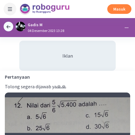
Masuk
Gadis M
04 Desember 2023 13:28
Iklan
Pertanyaan
Tolong segera dijawab ya🙏🙏