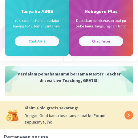
Iklan
Tanya ke AiRIS
Roboguru Plus
Yuk, cobain chat dan belajar
Dapatkan pembahasan soal
ga
·
0.0
(
0
)
Balas
Beri Rating
bareng AiRIS, teman pintarmu!
pake lama
, langsung dari Tutor!
Chat AiRIS
Chat Tutor
Perdalam pemahamanmu bersama Master Teacher
di sesi Live Teaching, GRATIS!
Klaim Gold gratis sekarang!
Dengan Gold kamu bisa tanya soal ke Forum
sepuasnya, lho.
Pertanyaan serupa