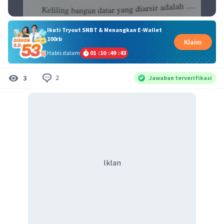
Ikuti Tryout SNBT & Menangkan E-Wallet
100rb
Klaim
Habis dalam
01
:
10
:
49
:
42
2
3
Jawaban terverifikasi
Iklan