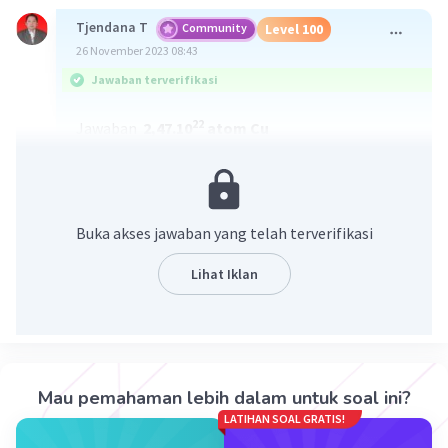
Tjendana T
Community
Level 100
26 November 2023 08:43
Jawaban terverifikasi
22
Jawaban
2,47.10
atom Cu
Pembahasan
Diketahui komposisi campuran 92,5% perak dan
sisanya tembaga.
Buka akses jawaban yang telah terverifikasi
% tembaga: 100 - 92,5 = 7,5
Lihat Iklan
Dlm 35 g perhiasan tsb maka
Berat kandungan tembaga, Cu: 7,5% × 35 = 2,625
g
mol Cu: 2,625/64 = 0,041
Mau pemahaman lebih dalam untuk soal ini?
23
22
Jumlah atom Cu: 0,041 × 6,02.10⁠⁠⁠⁠⁠⁠⁠
= 2,47.10
LATIHAN SOAL GRATIS!