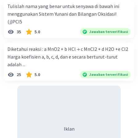
Tulislah nama yang benar untuk senyawa di bawah ini
menggunakan Sistem Yunani dan Bilangan Oksidasi!
(j)PCI5
35
5.0
Jawaban terverifikasi
Diketahui reaksi : a MnO2 + b HCl → c MnCl2 + d H2O +e Cl2
Harga koefisien a, b, c, d, dan e secara berturut-turut
adalah ...
25
5.0
Jawaban terverifikasi
Iklan