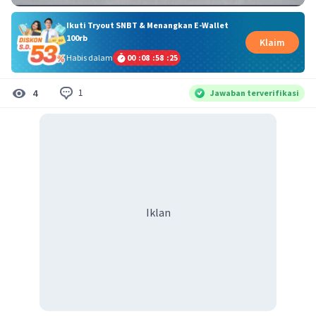
Ikuti Tryout SNBT & Menangkan E-Wallet
100rb
Klaim
Habis dalam
00
:
08
:
58
:
24
1
4
Jawaban terverifikasi
Iklan