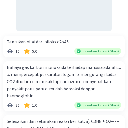
Tentukan nilai dari biloks c2o4²-
10
5.0
Jawaban terverifikasi
Bahaya gas karbon monoksida terhadap manusia adalah ....
a. mempercepat perkaratan logam b. mengurangi kadar
CO2 di udara c. merusak lapisan ozon d. menyebabkan
penyakit paru-paru e. mudah bereaksi dengan
haemoglobin
28
1.0
Jawaban terverifikasi
Selesaikan dan setarakan reaksi berikut: a). C3H8 + O2-----