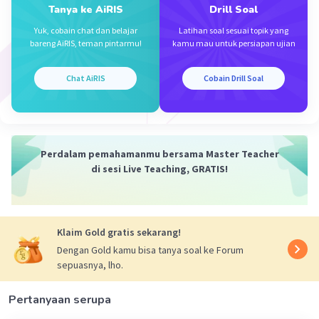
Tanya ke AiRIS
Drill Soal
Yuk, cobain chat dan belajar
Latihan soal sesuai topik yang
bareng AiRIS, teman pintarmu!
kamu mau untuk persiapan ujian
·
5.0
(
3
)
Balas
Beri Rating
Adelina M
Level 13
Chat AiRIS
Cobain Drill Soal
26 November 2023 08:55
makasih yaa
Perdalam pemahamanmu bersama Master Teacher
di sesi Live Teaching, GRATIS!
Klaim Gold gratis sekarang!
Iklan
Dengan Gold kamu bisa tanya soal ke Forum
sepuasnya, lho.
Pertanyaan serupa