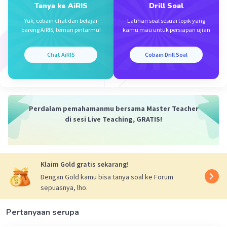
Tanya ke AiRIS
Drill Soal
Yuk, cobain chat dan belajar
Latihan soal sesuai topik yang
bareng AiRIS, teman pintarmu!
kamu mau untuk persiapan ujian
Chat AiRIS
Cobain Drill Soal
Perdalam pemahamanmu bersama Master Teacher
di sesi Live Teaching, GRATIS!
Klaim Gold gratis sekarang!
Dengan Gold kamu bisa tanya soal ke Forum
sepuasnya, lho.
Pertanyaan serupa