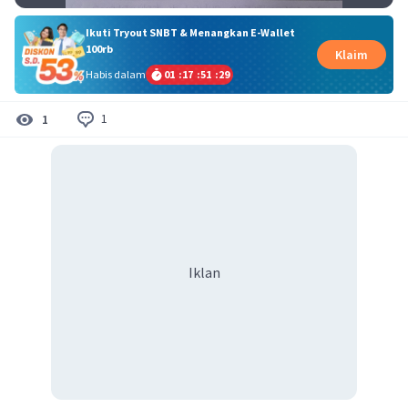
Ikuti Tryout SNBT & Menangkan E-Wallet
100rb
Klaim
Habis dalam
01
:
17
:
51
:
29
1
1
Iklan