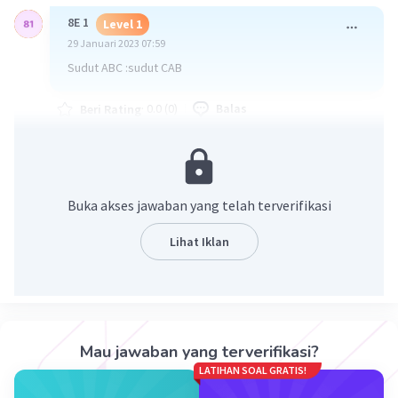
8E 1
Level 1
29 Januari 2023 07:59
Sudut ABC :sudut CAB
·
0.0
(
0
)
Balas
Beri Rating
Buka akses jawaban yang telah terverifikasi
Lihat Iklan
Iklan
Mau jawaban yang terverifikasi?
LATIHAN SOAL GRATIS!