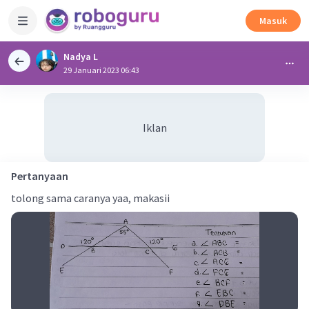
Masuk
Nadya L
29 Januari 2023 06:43
Iklan
Pertanyaan
tolong sama caranya yaa, makasii