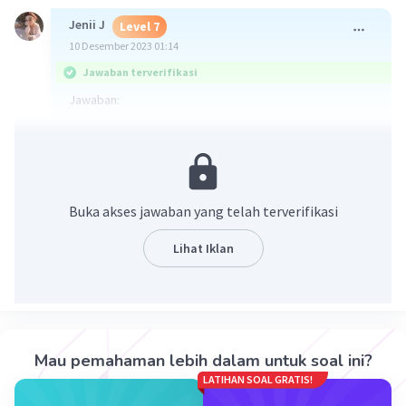
Jenii J
Level 7
10 Desember 2023 01:14
Jawaban terverifikasi
Jawaban:
27m
·
1.0
(
1
)
Balas
Beri Rating
Buka akses jawaban yang telah terverifikasi
Lihat Iklan
Iklan
Mau pemahaman lebih dalam untuk soal ini?
LATIHAN SOAL GRATIS!