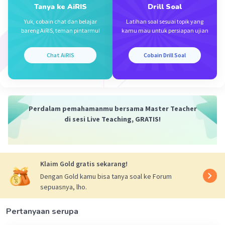
Tanya ke AiRIS
Drill Soal
Yuk, cobain chat dan belajar
Latihan soal sesuai topik yang
bareng AiRIS, teman pintarmu!
kamu mau untuk persiapan ujian
Chat AiRIS
Cobain Drill Soal
Perdalam pemahamanmu bersama Master Teacher
di sesi Live Teaching, GRATIS!
Klaim Gold gratis sekarang!
Dengan Gold kamu bisa tanya soal ke Forum
sepuasnya, lho.
Pertanyaan serupa