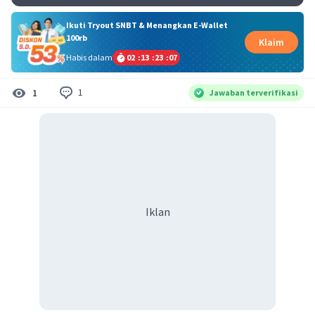
Ikuti Tryout SNBT & Menangkan E-Wallet
100rb
Klaim
Habis dalam
02
:
13
:
23
:
07
1
1
Jawaban terverifikasi
Iklan