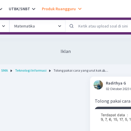
UTBK/SNBT
Produk Ruangguru
Iklan
SMA
Teknologi Informasi
Tolong pakai cara yang urut kak 🙏...
Radithya G
02 Oktober 2023 
Tolong pakai cara