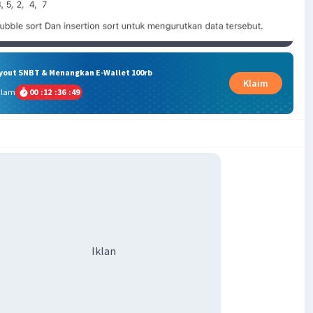
ryout SNBT & Menangkan E-Wallet 100rb
Klaim
alam
00
:
12
:
36
:
48
Iklan