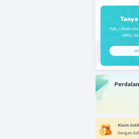
Langkah 2: 
Langkah 3: 
Tanya
Langkah 4: 
Yuk, cobain cha
Langkah 5: 
AiRIS, te
Langkah 6: 
Langkah 7: 
Ch
Langkah 8: 
Langkah 1: 
Langkah 2: 
Langkah 3: 
Langkah 4: 
Perdala
Langkah 5: 
Beri R
Klaim Gold
Dengan Gol