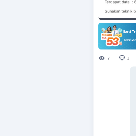
Ikuti T
Habis d
1
7