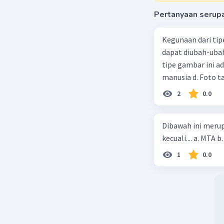
Pertanyaan serup
Kegunaan dari tip
dapat diubah-ubah
tipe gambar ini adalah … a. Gambar pemandangan b. F
manusia d. Foto t
2
0.0
Dibawah ini meru
1
0.0