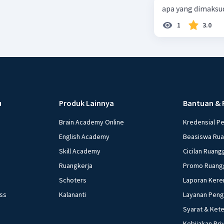
apa yang dimaksu
1
3.0
u
Produk Lainnya
Bantuan & 
Brain Academy Online
Kredensial P
English Academy
Beasiswa Ru
Skill Academy
Cicilan Ruang
Ruangkerja
Promo Ruang
Schoters
Laporan Kere
ess
Kalananti
Layanan Pen
Syarat & Ket
Kebijakan Pri