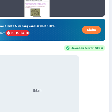
ryout SNBT & Menangkan E-Wallet 100rb
Klaim
alam
01
:
15
:
04
:
08
Jawaban terverifikasi
Iklan