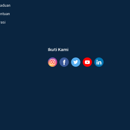
gaduan
entuan
vasi
Ikuti Kami