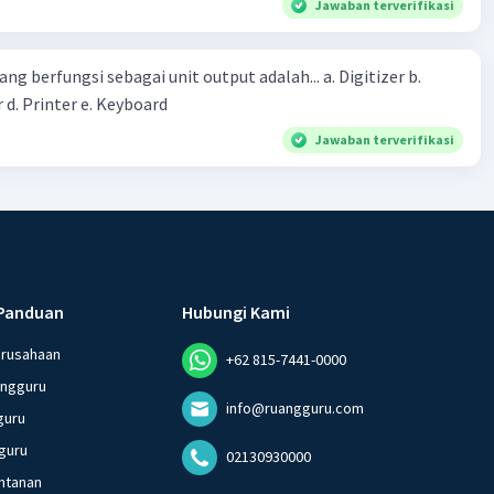
Jawaban terverifikasi
erintah bahwa masyarakat mampu mengatasi bencana
ng berfungsi sebagai unit output adalah... a. Digitizer b.
 d. Printer e. Keyboard
Jawaban terverifikasi
Panduan
Hubungi Kami
erusahaan
+62 815-7441-0000
angguru
info@ruangguru.com
guru
guru
02130930000
ntanan