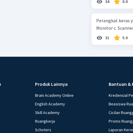
34
0.0
kepercayaan pem
Perangkat keras ya
Monitor c. Scanner
31
5.0
u
Produk Lainnya
Bantuan & 
Brain Academy Online
Kredensial P
English Academy
Beasiswa Ru
Skill Academy
Cicilan Ruang
Ruangkerja
Promo Ruang
Schoters
Laporan Kere