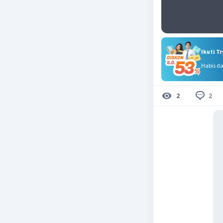
Ikuti T
Habis d
2
2