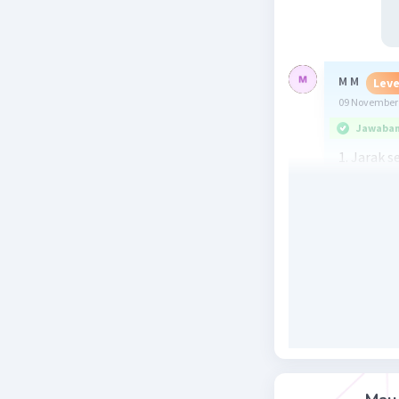
M M
Leve
09 November 
Jawaban 
1. Jarak 
Skala 1.0
~jarak pa
=jarak se
=8.500.00
=8,5 cm
Jadi jara
2. Dik: j
Jarak pa
Dit: skala
Jwb:
Skala=jar