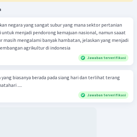
thya G
Level 24
a
vember 2023 12:29
 5 nya belum kak
kan negara yang sangat subur yang mana sektor pertanian
i untuk menjadi pendorong kemajuan nasional, namun saaat
tur masih mengalami banyak hambatan, jelaskan yang menjadi
mbangan agrikultur di indonesia
 F
Level 79
Jawaban terverifikasi
025 06:18
eta a
 yang biasanya berada pada siang hari dan terlihat terang
a peta = 5 cm
Iklan
tahari .....
100.000
Jawaban terverifikasi
a peta = 10 cm
00
/ 10
nya 1 : 50.000