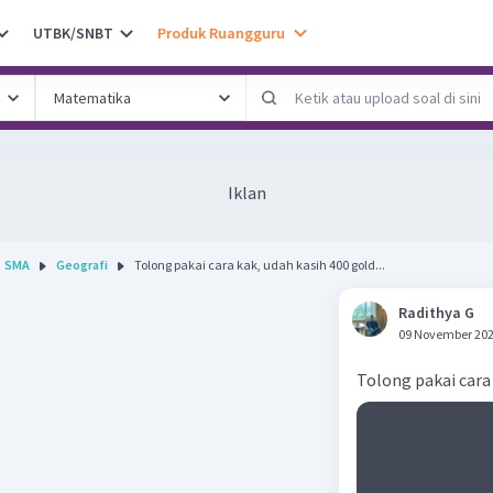
UTBK/SNBT
Produk Ruangguru
Iklan
SMA
Geografi
Tolong pakai cara kak, udah kasih 400 gold...
Radithya G
09 November 202
Tolong pakai cara 