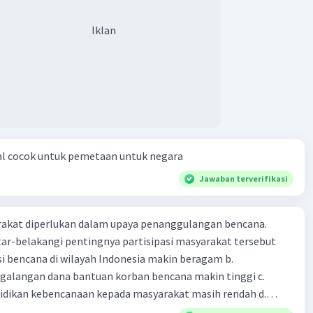
·
0.0
(
0
)
Balas
ating
Iklan
al cocok untuk pemetaan untuk negara
Jawaban terverifikasi
arakat diperlukan dalam upaya penanggulangan bencana.
ar-belakangi pentingnya partisipasi masyarakat tersebut
ensi bencana di wilayah Indonesia makin beragam b.
langan dana bantuan korban bencana makin tinggi c.
ikan kebencanaan kepada masyarakat masih rendah d.
akan pihak yang langsung berhadapan dengan bencana e.