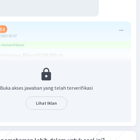
l 2
2023 03:57
terverifikasi
sebenarnya: 85km=8.500.000cm
00.000 cm
da peta
benarnya/skala
0/1.000.000
Buka akses jawaban yang telah terverifikasi
k peta antara kota A dengan kota B ialah 8,5cm
Lihat Iklan
arak sebenarnya=160km
da peta=25cm
?
ak pada peta/jarak sebenarnya