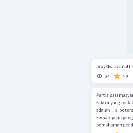
Beri R
proyeksi azimuth
24
4.0
Partisipasi masy
Faktor yang melat
adalah .... a. pot
kemampuan pengga
pemahaman pendid
masyarakat merup