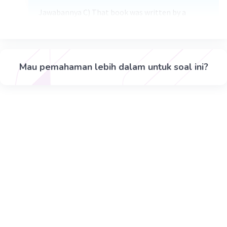
Jawabannya C) That book was written by a
famous author
Penjelasan :
Ini merupakan bentuk past simple yang ditandai
dengan v2 yaitu wrote. Jadi ketika diubah ke
Mau pemahaman lebih dalam untuk soal ini?
kalimat pasif harus menggunakan tobe lampau
yaitu was.
Rumus klmt pasif
S+TOBE+V3
·
0.0
(
0
)
Balas
Beri Rating
Naylaa N
NN
01 Desember 2023 13:31
jawaban nya yaitu c. the book was written by a famous
author
Iklan
·
0.0
(
0
)
Balas
Beri Rating