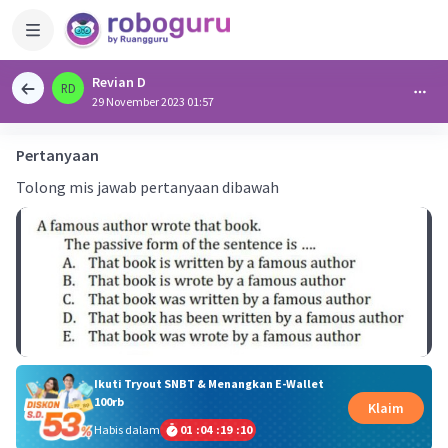
Revian D
RD
29 November 2023 01:57
Pertanyaan
Tolong mis jawab pertanyaan dibawah
Ikuti Tryout SNBT & Menangkan E-Wallet
100rb
Klaim
Habis dalam
01
:
04
:
19
:
10