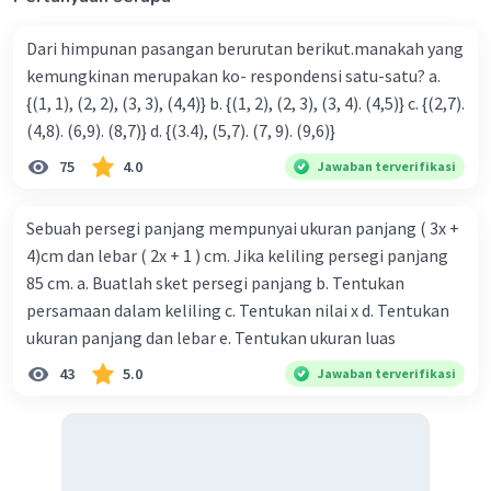
Dari himpunan pasangan berurutan berikut.manakah yang
kemungkinan merupakan ko- respondensi satu-satu? a.
{(1, 1), (2, 2), (3, 3), (4,4)} b. {(1, 2), (2, 3), (3, 4). (4,5)} c. {(2,7).
(4,8). (6,9). (8,7)} d. {(3.4), (5,7). (7, 9). (9,6)}
75
4.0
Jawaban terverifikasi
Iklan
Sebuah persegi panjang mempunyai ukuran panjang ( 3x +
4)cm dan lebar ( 2x + 1 ) cm. Jika keliling persegi panjang
85 cm. a. Buatlah sket persegi panjang b. Tentukan
persamaan dalam keliling c. Tentukan nilai x d. Tentukan
ukuran panjang dan lebar e. Tentukan ukuran luas
43
5.0
Jawaban terverifikasi