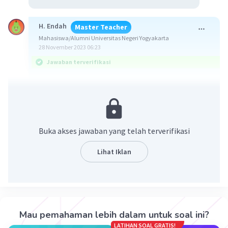
H. Endah
Master Teacher
Mahasiswa/Alumni Universitas Negeri Yogyakarta
28 November 2023 06:23
Jawaban terverifikasi
Jawaban:
6. (4 - √7)/3
8
7. 3,84 × 10
km
Buka akses jawaban yang telah terverifikasi
Konsep:
* a/(b + √c) = a/(b + √c) × (b - √c)/(b - √c)
Lihat Iklan
* (a + √b)(a - √b) = a² - b
* Penulisan bentuk baku ada 2 yaitu :
1. Bentuk baku bilangan sangat besar dinyatakan
a × 10ⁿ dengan 1 ≤ a < 10
2. Bentuk baku bilangan sangat kecil dinyatakan
Mau pemahaman lebih dalam untuk soal ini?
a × 10⁻ⁿ dengan 1 ≤ a < 10
LATIHAN SOAL GRATIS!