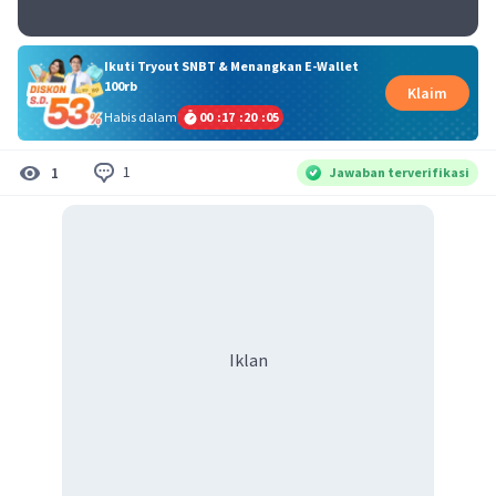
Ikuti Tryout SNBT & Menangkan E-Wallet
100rb
Klaim
Habis dalam
00
:
17
:
20
:
05
1
1
Jawaban terverifikasi
Iklan