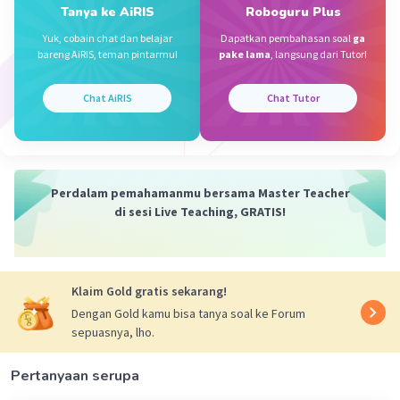
Tanya ke AiRIS
Roboguru Plus
·
5.0
(
1
)
Balas
Beri Rating
Yuk, cobain chat dan belajar
Dapatkan pembahasan soal
ga
Cinta C
Level 31
bareng AiRIS, teman pintarmu!
pake lama
, langsung dari Tutor!
09 Oktober 2023 13:50
thank you
Chat AiRIS
Chat Tutor
Sumber W
Community
Level 72
09 Oktober 2023 14:09
Perdalam pemahamanmu bersama Master Teacher
di sesi Live Teaching, GRATIS!
Jawaban terverifikasi
2,6 - 1,7 + 0,657 = 0,9 + 0,657
Iklan
= 1,557
Klaim Gold gratis sekarang!
Dengan Gold kamu bisa tanya soal ke Forum
·
0.0
(
0
)
Balas
Beri Rating
sepuasnya, lho.
Pertanyaan serupa