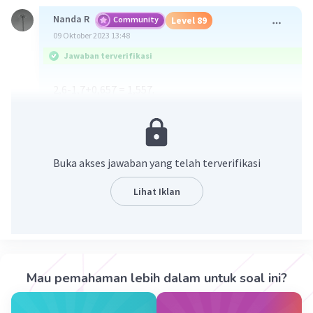
Nanda R
Community
Level 89
09 Oktober 2023 13:48
Jawaban terverifikasi
2,6-1,7+0,657 = 1,557.
hitung terlebih dahulu 2,6-1,7
2,6
1,7
Buka akses jawaban yang telah terverifikasi
___ -
0,9
Lihat Iklan
Selanjutnya, hitung 0,9+0,657 maka
0,9
0,657
______+
Mau pemahaman lebih dalam untuk soal ini?
1,557