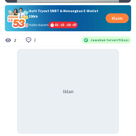
Ikuti Tryout SNBT & Menangkan E-Wallet
100rb
Klaim
Habis dalam
02
:
15
:
10
:
07
2
2
Jawaban terverifikasi
Iklan