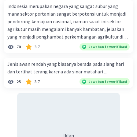
Iklan
indonesia merupakan negara yang sangat subur yang
mana sektor pertanian sangat berpotensi untuk menjadi
pendorong kemajuan nasional, namun saaat ini sektor
agrikutur masih mengalami banyak hambatan, jelaskan
yang menjadi penghambat perkembangan agrikultur di
indonesia
70
3.7
Jawaban terverifikasi
Jenis awan rendah yang biasanya berada pada siang hari
dan terlihat terang karena ada sinar matahari .....
25
3.7
Jawaban terverifikasi
Iklan