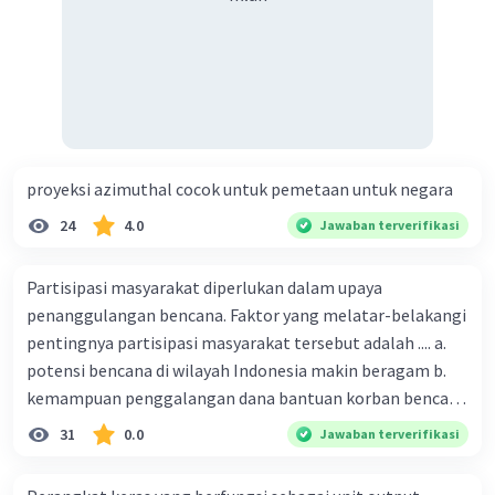
proyeksi azimuthal cocok untuk pemetaan untuk negara
24
4.0
Jawaban terverifikasi
Partisipasi masyarakat diperlukan dalam upaya
penanggulangan bencana. Faktor yang melatar-belakangi
pentingnya partisipasi masyarakat tersebut adalah .... a.
potensi bencana di wilayah Indonesia makin beragam b.
kemampuan penggalangan dana bantuan korban bencana
makin tinggi c. pemahaman pendidikan kebencanaan
31
0.0
Jawaban terverifikasi
kepada masyarakat masih rendah d. masyarakat
merupakan pihak yang langsung berhadapan dengan