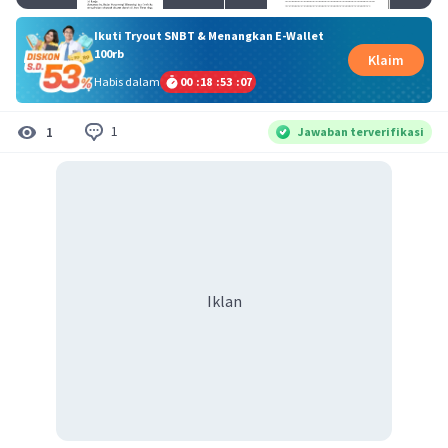
Ikuti Tryout SNBT & Menangkan E-Wallet
100rb
Klaim
Habis dalam
00
:
18
:
53
:
07
1
1
Jawaban terverifikasi
Iklan