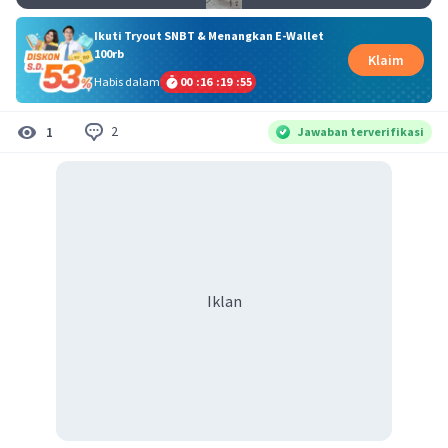
Ikuti Tryout SNBT & Menangkan E-Wallet
100rb
Klaim
Habis dalam
00
:
16
:
19
:
54
2
1
Jawaban terverifikasi
Iklan