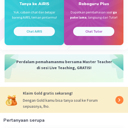
Jawaban terverifikasi
Tanya ke AiRIS
Roboguru Plus
Yuk, cobain chat dan belajar
Dapatkan pembahasan soal
ga
Kolam = 1/4 bagian
Iklan
bareng AiRIS, teman pintarmu!
pake lama
, langsung dari Tutor!
Rumput = 0,4 bagian
Sisanya ditanami Palawija.
Chat AiRIS
Chat Tutor
2
Luas yang ditanami palawija = 140 m
Ditanya :
Luas kolam?
Perdalam pemahamanmu bersama Master Teacher
Penyelesaian :
di sesi Live Teaching, GRATIS!
Palawija = 1 - (1/4 + 0,4)
= 1 - (0,25 + 0,4)
= 1 - 0,65
= 0,35 bagian
Klaim Gold gratis sekarang!
= 7/20 bagian
Dengan Gold kamu bisa tanya soal ke Forum
Yang ditanami palawija adalah 0,35 bagian atau
sepuasnya, lho.
7/20 bagian
Pertanyaan serupa
Mencari Luas tanah seluruhnya