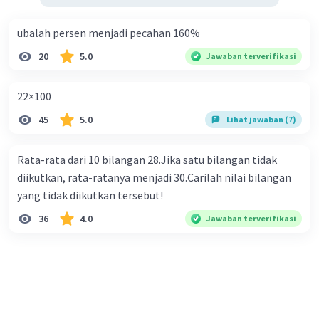
= 100 m
ubalah persen menjadi pecahan 160%
Jawaban : D
20
5.0
Jawaban terverifikasi
·
0.0
(
0
)
Balas
Beri Rating
22×100
45
5.0
Lihat jawaban (7)
Rata-rata dari 10 bilangan 28.Jika satu bilangan tidak
diikutkan, rata-ratanya menjadi 30.Carilah nilai bilangan
yang tidak diikutkan tersebut!
36
4.0
Jawaban terverifikasi