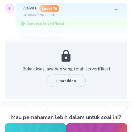
Evelyn E
Level 70
04 Oktober 2023 13:06
Jawaban terverifikasi
Semoga membantu
Buka akses jawaban yang telah terverifikasi
Lihat Iklan
·
0.0
(
0
)
Balas
Beri Rating
Mau pemahaman lebih dalam untuk soal ini?
Sumber W
Community
Level 72
05 Oktober 2023 05:29