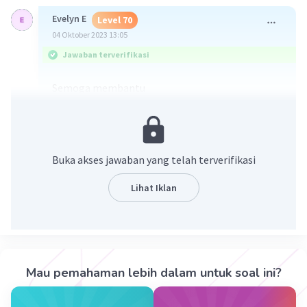
Evelyn E
Level 70
04 Oktober 2023 13:05
Jawaban terverifikasi
Semoga membantu
Buka akses jawaban yang telah terverifikasi
Lihat Iklan
·
0.0
(
0
)
Balas
Beri Rating
Mau pemahaman lebih dalam untuk soal ini?
Sumber W
Community
Level 72
05 Oktober 2023 02:21