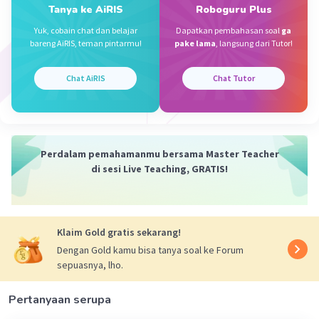
Jawaban terverifikasi
Tanya ke AiRIS
Roboguru Plus
Yuk, cobain chat dan belajar
Dapatkan pembahasan soal
ga
Kolam = 1/4 bagian
Iklan
bareng AiRIS, teman pintarmu!
pake lama
, langsung dari Tutor!
Rumput = 0,4 bagian
Sisanya ditanami Palawija.
Chat AiRIS
Chat Tutor
2
Luas yang ditanami palawija = 140 m
Ditanya :
Luas kolam?
Perdalam pemahamanmu bersama Master Teacher
Penyelesaian :
di sesi Live Teaching, GRATIS!
Palawija = 1 - (1/4 + 0,4)
= 1 - (0,25 + 0,4)
= 1 - 0,65
= 0,35 bagian
Klaim Gold gratis sekarang!
= 7/20 bagian
Dengan Gold kamu bisa tanya soal ke Forum
Yang ditanami palawija adalah 0,35 bagian atau
sepuasnya, lho.
7/20 bagian
Pertanyaan serupa
Mencari Luas tanah seluruhnya