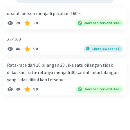
= 100 m
ubalah persen menjadi pecahan 160%
Jawaban : D
20
5.0
Jawaban terverifikasi
·
0.0
(
0
)
Balas
Beri Rating
22×100
46
5.0
Lihat jawaban (7)
Rata-rata dari 10 bilangan 28.Jika satu bilangan tidak
diikutkan, rata-ratanya menjadi 30.Carilah nilai bilangan
yang tidak diikutkan tersebut!
40
4.0
Jawaban terverifikasi