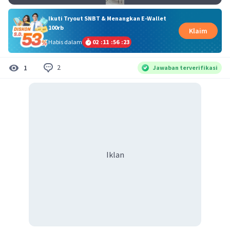
Ikuti Tryout SNBT & Menangkan E-Wallet
100rb
Klaim
Habis dalam
02
:
11
:
56
:
23
2
1
Jawaban terverifikasi
Iklan